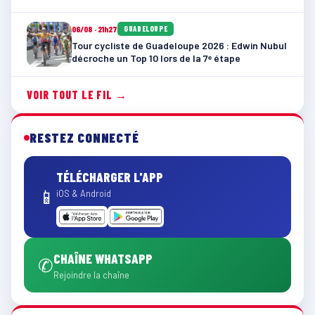
06/08 · 21h27
GUADELOUPE
Tour cycliste de Guadeloupe 2026 : Edwin Nubul
décroche un Top 10 lors de la 7ᵉ étape
VOIR TOUT LE FIL →
RESTEZ CONNECTÉ
TÉLÉCHARGER L'APP
📱
iOS & Android
CHAÎNE WHATSAPP
✆
Rejoindre la chaîne