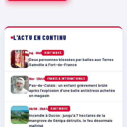
L'ACTU EN CONTINU
Auj. · 10h11
MARTINIQUE
Deux personnes blessées par balles aux Terres
Sainville à Fort-de-France
Hier · 13h46
FRANCE & INTERNATIONALE
Pas-de-Calais : un enfant grièvement brûlé
après l’explosion d’une balle antistress achetée
en magasin
06/08 · 21h54
MARTINIQUE
Incendie à Ducos : jusqu’à 7 hectares de la
mangrove de Génipa détruits, le feu désormais
maîtrisé