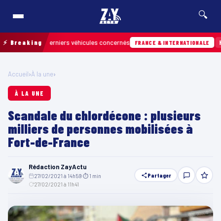
🔍
ouver les derniers véhicules concernés
⚡ Breaking
Hier · 1
FRANCE & INTERNATIONALE
Accueil
›
À la une
›
À LA UNE
Scandale du chlordécone : plusieurs
milliers de personnes mobilisées à
Fort-de-France
Rédaction ZayActu
Partager
27/02/2021 à 14h59
·
⏱ 1 min
·
27/02/2021 à 11h41