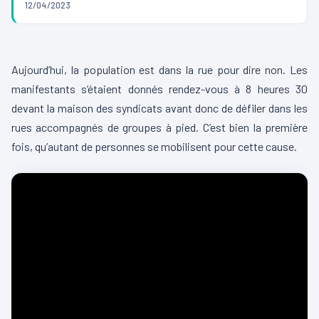
12/04/2023
00:00
00:14
L
Aujourd’hui, la population est dans la rue pour dire non. Les
e
manifestants s’étaient donnés rendez-vous à 8 heures 30
c
devant la maison des syndicats avant donc de défiler dans les
t
rues accompagnés de groupes à pied. C’est bien la première
e
fois, qu’autant de personnes se mobilisent pour cette cause.
u
r
v
i
d
é
o