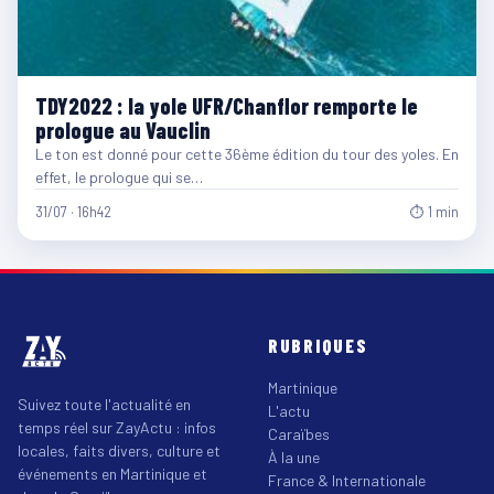
TDY2022 : la yole UFR/Chanflor remporte le
prologue au Vauclin
Le ton est donné pour cette 36ème édition du tour des yoles. En
effet, le prologue qui se…
31/07 · 16h42
⏱ 1 min
RUBRIQUES
Martinique
Suivez toute l'actualité en
L'actu
temps réel sur ZayActu : infos
Caraïbes
locales, faits divers, culture et
À la une
événements en Martinique et
France & Internationale