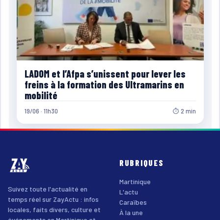
LADOM et l’Afpa s’unissent pour lever les
freins à la formation des Ultramarins en
mobilité
19/06 · 11h30
⏱ 2 min
RUBRIQUES
Martinique
Suivez toute l'actualité en
L'actu
temps réel sur ZayActu : infos
Caraïbes
locales, faits divers, culture et
À la une
événements en Martinique et