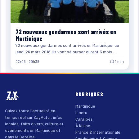
72 nouveaux gendarmes sont arrivés en
Martinique
72 nouveaux gendarmes sont arrivés en Martinique, ce
jeudi 26 mars 2018. Ils vont séjourner durant 3 mois…
02/05 · 20h38
⏱ 1 min
RUBRIQUES
Martinique
Suivez toute l'actualité en
L'actu
temps réel sur ZayActu : infos
Caraïbes
locales, faits divers, culture et
À la une
événements en Martinique et
France & Internationale
dans la Caraïbe.
Guadeloupe & Guyane