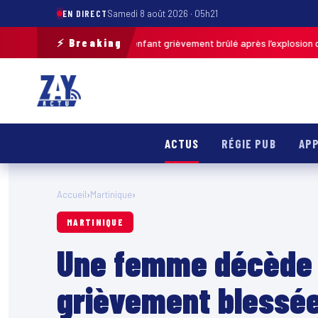
EN DIRECT
Samedi 8 août 2026 · 05h21
⚡ Breaking
as-de-Calais : un enfant grièvement brûlé après l’explosion d’une balle 
ACTUS
RÉGIE PUB
APP
Accueil
›
Martinique
›
MARTINIQUE
Une femme décède 
grièvement blessée 