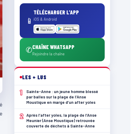
TÉLÉCHARGER L'APP
📱
iOS & Android
CHAÎNE WHATSAPP
✆
Rejoindre la chaîne
LES + LUS
1
Sainte-Anne : un jeune homme blessé
par balles sur la plage de l’Anse
Moustique en marge d’un after yoles
é
se
2
Après l’after yoles, la plage de l’Anse
Meunier (Anse Moustique) retrouvée
couverte de déchets à Sainte-Anne