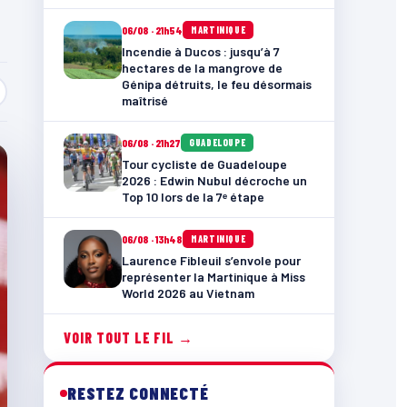
06/08 · 21h54
MARTINIQUE
Incendie à Ducos : jusqu’à 7
hectares de la mangrove de
Génipa détruits, le feu désormais
maîtrisé
06/08 · 21h27
GUADELOUPE
Tour cycliste de Guadeloupe
2026 : Edwin Nubul décroche un
Top 10 lors de la 7ᵉ étape
06/08 · 13h48
MARTINIQUE
Laurence Fibleuil s’envole pour
représenter la Martinique à Miss
World 2026 au Vietnam
VOIR TOUT LE FIL →
RESTEZ CONNECTÉ