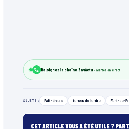
Rejoignez la chaîne ZayActu
Fait-divers
forces de l'ordre
Fort-de-F
SUJETS :
CET ARTICLE VOUS A ÉTÉ UTILE ? PAR