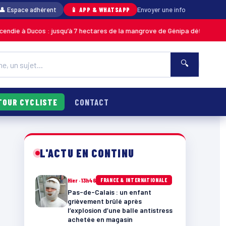
👤 Espace adhérent
📱 APP & WHATSAPP
Envoyer une info
os : jusqu’à 7 hectares de la mangrove de Génipa détruits, le feu désorma
🔍
TOUR CYCLISTE
CONTACT
L'ACTU EN CONTINU
Hier · 13h46
FRANCE & INTERNATIONALE
Pas-de-Calais : un enfant
grièvement brûlé après
l’explosion d’une balle antistress
achetée en magasin