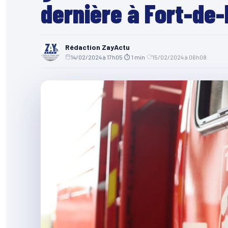
dernière à Fort-de
Rédaction ZayActu
14/02/2024 à 17h05
·
⏱ 1 min
·
15/02/2024 à 06h08