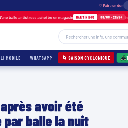
♡ Faire un don
antistress achetée en magasin
Incendie à Duc
06/08 · 21h54
MARTINIQUE
LI MOBILE
WHATSAPP
🌀 SAISON CYCLONIQUE
après avoir été
par balle la nuit