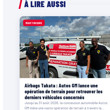
À LIRE AUSSI
MARTINIQUE
Airbags Takata : Autos GM lance une
opération de terrain pour retrouver les
derniers véhicules concernés
Jusqu'au 31 août 2026, la concession automobile Autos
GM mène une vaste opération de terrain à travers la…