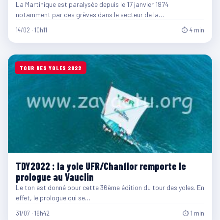
La Martinique est paralysée depuis le 17 janvier 1974
notamment par des grèves dans le secteur de la…
14/02 · 10h11
⏱ 4 min
TOUR DES YOLES 2022
TDY2022 : la yole UFR/Chanflor remporte le
prologue au Vauclin
Le ton est donné pour cette 36ème édition du tour des yoles. En
effet, le prologue qui se…
31/07 · 16h42
⏱ 1 min