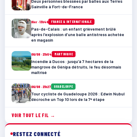
Deux personnes blessées par balles aux Terres
Sainville à Fort-de-France
Hier · 13h46
FRANCE & INTERNATIONALE
Pas-de-Calais : un enfant grièvement brûlé
après l’explosion d’une balle antistress achetée
en magasin
06/08 · 21h54
MARTINIQUE
Incendie à Ducos : jusqu’à 7 hectares de la
mangrove de Génipa détruits, le feu désormais
maîtrisé
06/08 · 21h27
GUADELOUPE
Tour cycliste de Guadeloupe 2026 : Edwin Nubul
décroche un Top 10 lors de la 7ᵉ étape
VOIR TOUT LE FIL →
RESTEZ CONNECTÉ