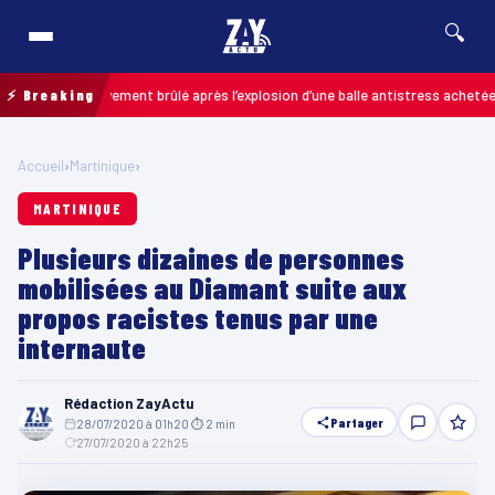
🔍
fant grièvement brûlé après l’explosion d’une balle antistress achetée en mag
⚡ Breaking
Accueil
›
Martinique
›
MARTINIQUE
Plusieurs dizaines de personnes
mobilisées au Diamant suite aux
propos racistes tenus par une
internaute
Rédaction ZayActu
Partager
28/07/2020 à 01h20
·
⏱ 2 min
·
27/07/2020 à 22h25