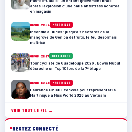
Pas-de-Calais : un enfant grièvement brûlé
après l’explosion d’une balle antistress achetée
en magasin
06/08 · 21h54
MARTINIQUE
Incendie à Ducos : jusqu’à 7 hectares de la
mangrove de Génipa détruits, le feu désormais
maîtrisé
06/08 · 21h27
GUADELOUPE
Tour cycliste de Guadeloupe 2026 : Edwin Nubul
décroche un Top 10 lors de la 7ᵉ étape
06/08 · 13h48
MARTINIQUE
Laurence Fibleuil s’envole pour représenter la
Martinique à Miss World 2026 au Vietnam
VOIR TOUT LE FIL →
RESTEZ CONNECTÉ