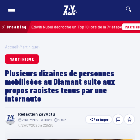
🔍
upe 2026 : Edwin Nubul décroche un Top 10 lors de la 7ᵉ étape
⚡ Breaking
MARTINIQUE
Accueil
›
Martinique
›
MARTINIQUE
Plusieurs dizaines de personnes
mobilisées au Diamant suite aux
propos racistes tenus par une
internaute
Rédaction ZayActu
Partager
28/07/2020 à 01h20
·
⏱ 2 min
·
27/07/2020 à 22h25