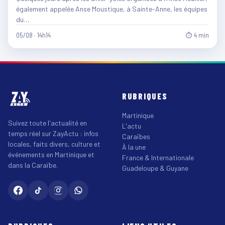
également appelée Anse Moustique, à Sainte-Anne, les équipes
du…
05/08 · 14h14
⏱ 4 min
RUBRIQUES
Martinique
Suivez toute l'actualité en
L'actu
temps réel sur ZayActu : infos
Caraïbes
locales, faits divers, culture et
À la une
événements en Martinique et
France & Internationale
dans la Caraïbe.
Guadeloupe & Guyane