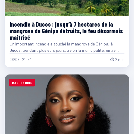
Incendie à Ducos : jusqu’à 7 hectares de la
mangrove de Génipa détruits, le feu désormais
maîtrisé
Un important incendie a touché la mangrove de Génipa, à
Ducos, pendant plusieurs jours. Selon la municipalité, entre…
06/08 · 21h54
⏱ 2 min
MARTINIQUE