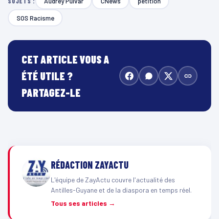
Audrey Pulvar
CNews
pétition
SUJETS :
SOS Racisme
CET ARTICLE VOUS A
ÉTÉ UTILE ?
PARTAGEZ-LE
RÉDACTION ZAYACTU
L'équipe de ZayActu couvre l'actualité des
Antilles-Guyane et de la diaspora en temps réel.
Tous ses articles →