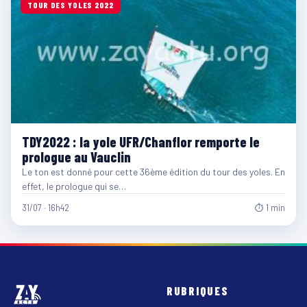
TOUR DES YOLES 2022
TDY2022 : la yole UFR/Chanflor remporte le
prologue au Vauclin
Le ton est donné pour cette 36ème édition du tour des yoles. En
effet, le prologue qui se…
31/07 · 16h42
⏱ 1 min
RUBRIQUES