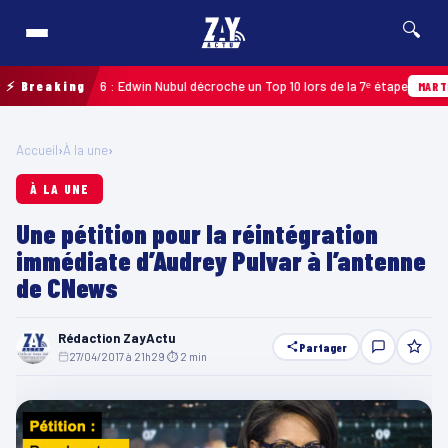
🔍
deloupe 2026 : Edwin Nubul décroche un Top 10 lors de la 7ᵉ étape
⚡ Breaking
MARTINIQU
Accueil
›
À la une
›
À LA UNE
Une pétition pour la réintégration
immédiate d’Audrey Pulvar à l’antenne
de CNews
Rédaction ZayActu
Partager
27/04/2017 à 21h29
·
⏱ 2 min