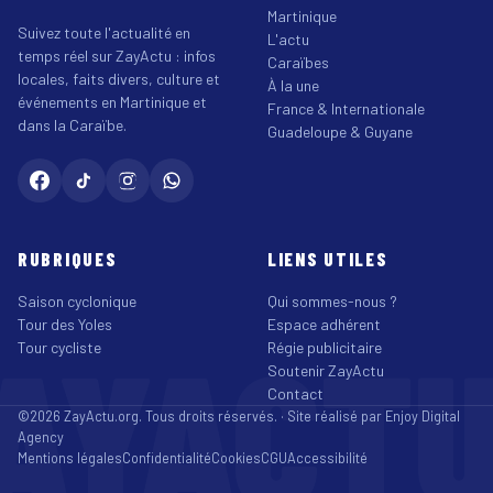
Martinique
Suivez toute l'actualité en
L'actu
temps réel sur ZayActu : infos
Caraïbes
locales, faits divers, culture et
À la une
événements en Martinique et
France & Internationale
dans la Caraïbe.
Guadeloupe & Guyane
RUBRIQUES
LIENS UTILES
Saison cyclonique
Qui sommes-nous ?
Tour des Yoles
Espace adhérent
AYACT
Tour cycliste
Régie publicitaire
Soutenir ZayActu
Contact
©2026 ZayActu.org. Tous droits réservés. · Site réalisé par
Enjoy Digital
Agency
Mentions légales
Confidentialité
Cookies
CGU
Accessibilité