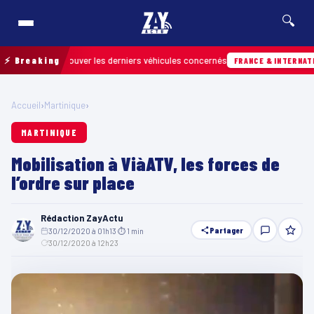
🔍
pour retrouver les derniers véhicules concernés
⚡ Breaking
FRANCE & INTERNATIONALE
Accueil
›
Martinique
›
MARTINIQUE
Mobilisation à ViàATV, les forces de
l’ordre sur place
Rédaction ZayActu
Partager
30/12/2020 à 01h13
·
⏱ 1 min
·
30/12/2020 à 12h23