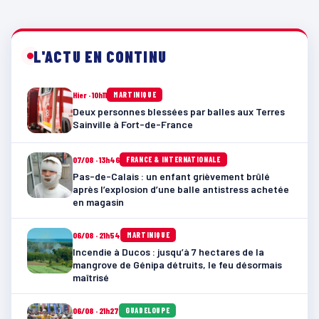
L'ACTU EN CONTINU
Hier · 10h11
MARTINIQUE
Deux personnes blessées par balles aux Terres
Sainville à Fort-de-France
07/08 · 13h46
FRANCE & INTERNATIONALE
Pas-de-Calais : un enfant grièvement brûlé
après l’explosion d’une balle antistress achetée
en magasin
06/08 · 21h54
MARTINIQUE
Incendie à Ducos : jusqu’à 7 hectares de la
mangrove de Génipa détruits, le feu désormais
maîtrisé
06/08 · 21h27
GUADELOUPE