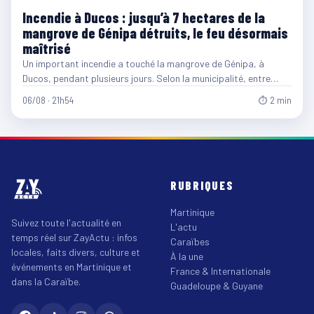
Incendie à Ducos : jusqu’à 7 hectares de la
mangrove de Génipa détruits, le feu désormais
maîtrisé
Un important incendie a touché la mangrove de Génipa, à
Ducos, pendant plusieurs jours. Selon la municipalité, entre…
06/08 · 21h54
⏱ 2 min
RUBRIQUES
Martinique
Suivez toute l'actualité en
L'actu
temps réel sur ZayActu : infos
Caraïbes
locales, faits divers, culture et
À la une
événements en Martinique et
France & Internationale
dans la Caraïbe.
Guadeloupe & Guyane