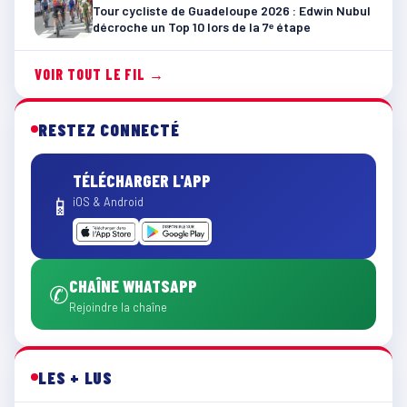
Tour cycliste de Guadeloupe 2026 : Edwin Nubul
décroche un Top 10 lors de la 7ᵉ étape
VOIR TOUT LE FIL →
RESTEZ CONNECTÉ
TÉLÉCHARGER L'APP
📱
iOS & Android
CHAÎNE WHATSAPP
✆
Rejoindre la chaîne
LES + LUS