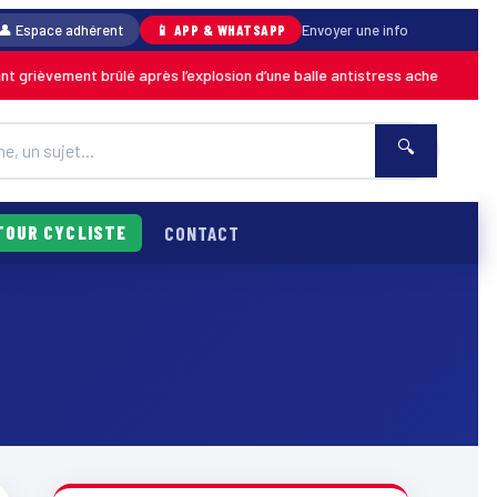
👤 Espace adhérent
📱 APP & WHATSAPP
Envoyer une info
ement brûlé après l’explosion d’une balle antistress achetée en magasin
🔍
TOUR CYCLISTE
CONTACT