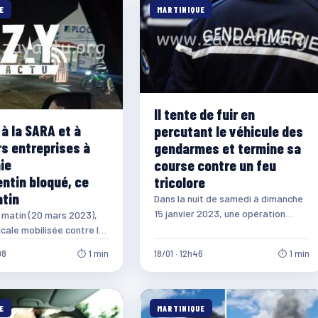
E
MARTINIQUE
Il tente de fuir en
à la SARA et à
percutant le véhicule des
rs entreprises à
gendarmes et termine sa
ie
course contre un feu
ntin bloqué, ce
tricolore
atin
Dans la nuit de samedi à dimanche
15 janvier 2023, une opération
i matin (20 mars 2023),
anti-délinquance est mise en place
icale mobilisée contre la
par…
s retraites bloque la
08
⏱ 1 min
18/01 · 12h46
⏱ 1 min
lifornie…
E
MARTINIQUE