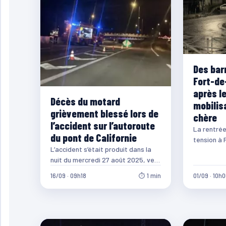
Des bar
Fort-de
après le
Décès du motard
mobilisa
grièvement blessé lors de
chère
l’accident sur l’autoroute
La rentrée
du pont de Californie
tension à 
L’accident s’était produit dans la
l’avenue M
nuit du mercredi 27 août 2025, vers
Thérèse, 
23 heures, sur l’autoroute à
mis…
16/09 · 09h18
⏱ 1 min
01/09 · 10h
hauteur…