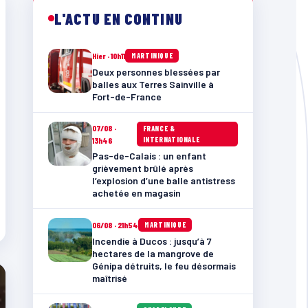
L'ACTU EN CONTINU
Hier · 10h11
MARTINIQUE
Deux personnes blessées par
balles aux Terres Sainville à
Fort-de-France
07/08 ·
FRANCE &
INTERNATIONALE
13h46
Pas-de-Calais : un enfant
grièvement brûlé après
l’explosion d’une balle antistress
achetée en magasin
06/08 · 21h54
MARTINIQUE
Incendie à Ducos : jusqu’à 7
hectares de la mangrove de
Génipa détruits, le feu désormais
maîtrisé