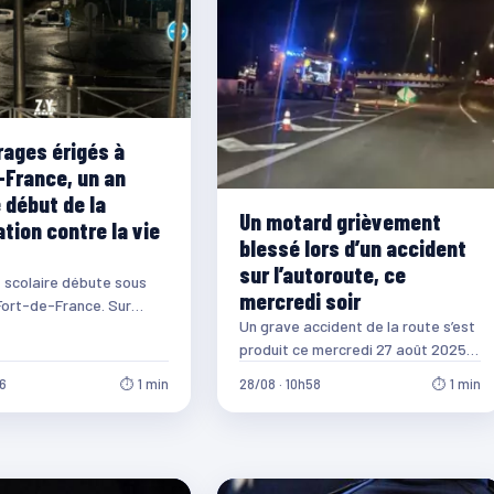
rages érigés à
-France, un an
 début de la
Un motard grièvement
tion contre la vie
blessé lors d’un accident
sur l’autoroute, ce
 scolaire débute sous
mercredi soir
Fort-de-France. Sur
Un grave accident de la route s’est
aurice Bishop, à Sainte-
produit ce mercredi 27 août 2025,
des manifestants ont
peu avant minuit, sur l’autoroute…
06
⏱ 1 min
28/08 · 10h58
⏱ 1 min