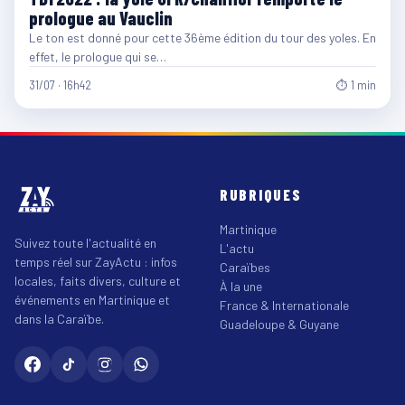
prologue au Vauclin
Le ton est donné pour cette 36ème édition du tour des yoles. En
effet, le prologue qui se…
31/07 · 16h42
⏱ 1 min
RUBRIQUES
Martinique
Suivez toute l'actualité en
L'actu
temps réel sur ZayActu : infos
Caraïbes
locales, faits divers, culture et
À la une
événements en Martinique et
France & Internationale
dans la Caraïbe.
Guadeloupe & Guyane