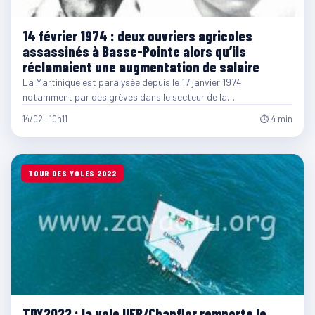
14 février 1974 : deux ouvriers agricoles
assassinés à Basse-Pointe alors qu’ils
réclamaient une augmentation de salaire
La Martinique est paralysée depuis le 17 janvier 1974
notamment par des grèves dans le secteur de la…
14/02 · 10h11
⏱ 4 min
TOUR DES YOLES 2022
TDY2022 : la yole UFR/Chanflor remporte le