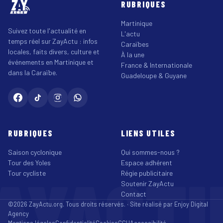
RUBRIQUES
Martinique
Suivez toute l'actualité en
L'actu
temps réel sur ZayActu : infos
Caraïbes
locales, faits divers, culture et
À la une
événements en Martinique et
France & Internationale
dans la Caraïbe.
Guadeloupe & Guyane
RUBRIQUES
LIENS UTILES
Saison cyclonique
Qui sommes-nous ?
Tour des Yoles
Espace adhérent
AYACT
Tour cycliste
Régie publicitaire
Soutenir ZayActu
Contact
©2026 ZayActu.org. Tous droits réservés. · Site réalisé par
Enjoy Digital
Agency
Mentions légales
Confidentialité
Cookies
CGU
Accessibilité