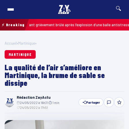
🔍
s : un enfant grièvement brûlé après l’explosion d’une balle antistress ache
⚡ Breaking
Accueil
›
Martinique
›
MARTINIQUE
La qualité de l’air s’améliore en
Martinique, la brume de sable se
dissipe
Rédaction ZayActu
Partager
24/05/2022 à 16h31
·
⏱ 1 min
·
24/05/2022 à 17h51