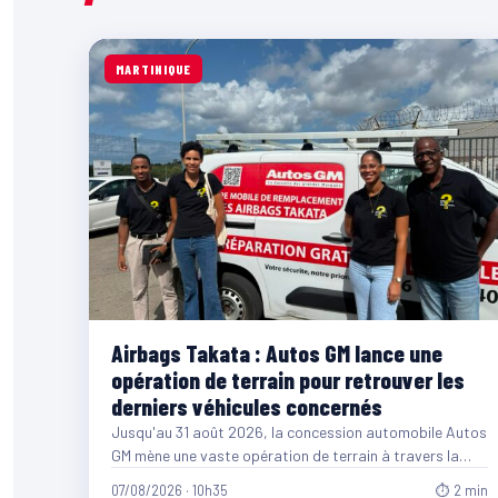
MARTINIQUE
Airbags Takata : Autos GM lance une
opération de terrain pour retrouver les
derniers véhicules concernés
Jusqu'au 31 août 2026, la concession automobile Autos
GM mène une vaste opération de terrain à travers la…
07/08/2026 · 10h35
⏱ 2 min