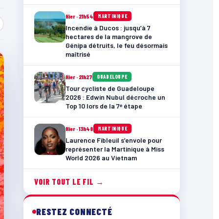
Hier · 21h54
MARTINIQUE
Incendie à Ducos : jusqu’à 7
hectares de la mangrove de
Génipa détruits, le feu désormais
maîtrisé
Hier · 21h27
GUADELOUPE
Tour cycliste de Guadeloupe
2026 : Edwin Nubul décroche un
Top 10 lors de la 7ᵉ étape
Hier · 13h48
MARTINIQUE
Laurence Fibleuil s’envole pour
représenter la Martinique à Miss
World 2026 au Vietnam
VOIR TOUT LE FIL →
RESTEZ CONNECTÉ