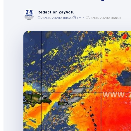
Rédaction ZayActu
26/06/2020 à 10h34
·
⏱ 1 min
·
26/06/2020 à 06h39