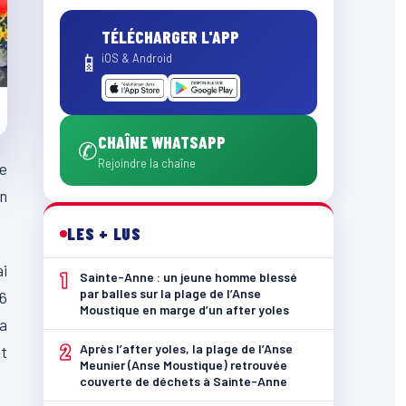
TÉLÉCHARGER L'APP
📱
iOS & Android
CHAÎNE WHATSAPP
✆
Rejoindre la chaîne
le
un
LES + LUS
ai
1
Sainte-Anne : un jeune homme blessé
par balles sur la plage de l’Anse
26
Moustique en marge d’un after yoles
la
2
Après l’after yoles, la plage de l’Anse
t
Meunier (Anse Moustique) retrouvée
couverte de déchets à Sainte-Anne