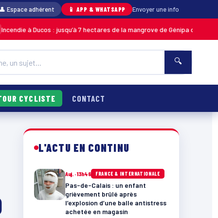
👤 Espace adhérent
📱 APP & WHATSAPP
Envoyer une info
 Ducos : jusqu’à 7 hectares de la mangrove de Génipa détruits, le feu dés
🔍
TOUR CYCLISTE
CONTACT
L'ACTU EN CONTINU
Auj. · 13h46
FRANCE & INTERNATIONALE
Pas-de-Calais : un enfant
grièvement brûlé après
0
l’explosion d’une balle antistress
achetée en magasin