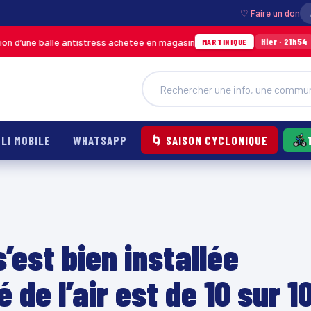
♡ Faire un don
balle antistress achetée en magasin
Incendie à
Hier · 21h54
MARTINIQUE
LI MOBILE
WHATSAPP
🌀 SAISON CYCLONIQUE
’est bien installée
é de l’air est de 10 sur 1