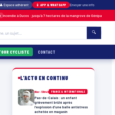
👤 Espace adhérent
📱 APP & WHATSAPP
Envoyer une info
cos : jusqu’à 7 hectares de la mangrove de Génipa détruits, le feu désorm
🔍
TOUR CYCLISTE
CONTACT
L'ACTU EN CONTINU
Hier · 13h46
FRANCE & INTERNATIONALE
Pas-de-Calais : un enfant
grièvement brûlé après
l’explosion d’une balle antistress
achetée en magasin