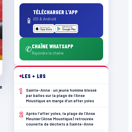
TÉLÉCHARGER L'APP
📱
iOS & Android
CHAÎNE WHATSAPP
✆
Rejoindre la chaîne
LES + LUS
e
1
Sainte-Anne : un jeune homme blessé
par balles sur la plage de l’Anse
Moustique en marge d’un after yoles
2
Après l’after yoles, la plage de l’Anse
Meunier (Anse Moustique) retrouvée
couverte de déchets à Sainte-Anne