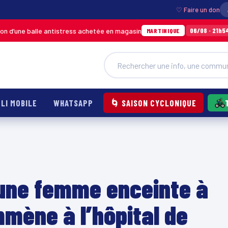
♡ Faire un don
 antistress achetée en magasin
Incendie à Du
06/08 · 21h54
MARTINIQUE
LI MOBILE
WHATSAPP
🌀 SAISON CYCLONIQUE
 une femme enceinte à
mmène à l’hôpital de