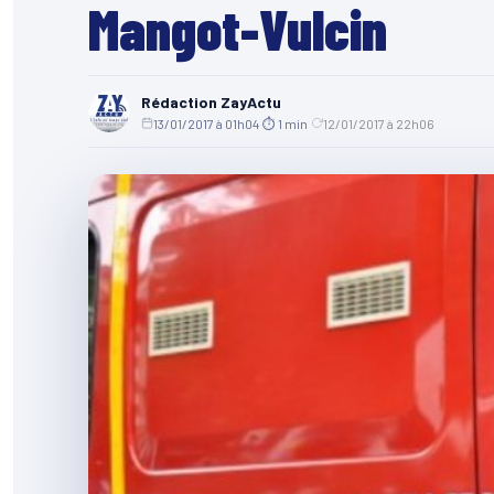
Mangot-Vulcin
Rédaction ZayActu
13/01/2017 à 01h04
·
⏱ 1 min
·
12/01/2017 à 22h06