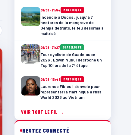
06/08 · 21h54
MARTINIQUE
Incendie à Ducos : jusqu’à 7
hectares de la mangrove de
Génipa détruits, le feu désormais
maîtrisé
06/08 · 21h27
GUADELOUPE
Tour cycliste de Guadeloupe
2026 : Edwin Nubul décroche un
Top 10 lors de la 7ᵉ étape
06/08 · 13h48
MARTINIQUE
Laurence Fibleuil s’envole pour
représenter la Martinique à Miss
World 2026 au Vietnam
VOIR TOUT LE FIL →
RESTEZ CONNECTÉ