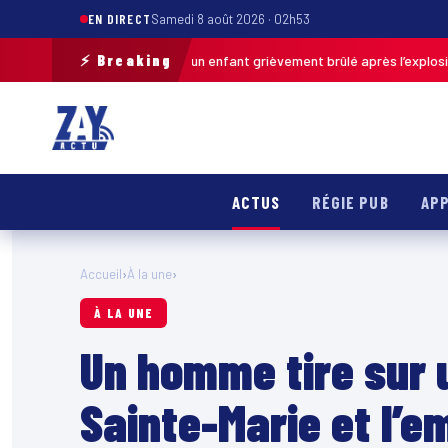
EN DIRECT
Samedi 8 août 2026 · 02h53
⚡ Breaking
Pas-de-Calais : un enfant grièvement brûlé après l’explosion d’une balle
ACTUS
RÉGIE PUB
APP
Accueil
›
À la une
›
À LA UNE
Un homme tire sur
Sainte-Marie et l’e