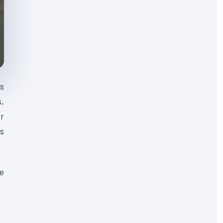
es
s,
r
es
te