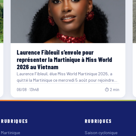
Laurence Fibleuil s’envole pour
représenter la Martinique à Miss World
2026 au Vietnam
Laurence Fibleuil, élue Miss World Martinique 2026, a
quitté la Martinique ce mercredi 5 août pour rejoindre
le…
06/08 · 13h48
⏱ 2 min
RUBRIQUES
RUBRIQUES
Martinique
Saison cyclonique