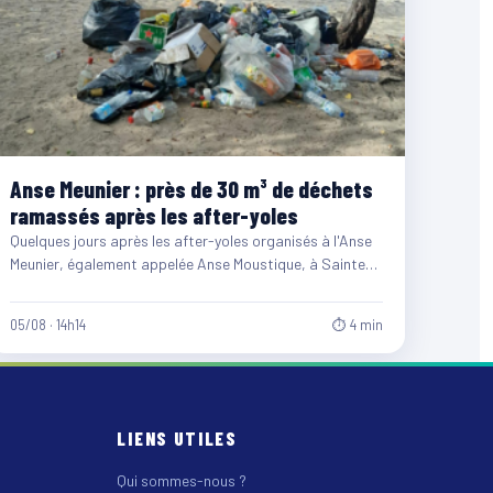
Anse Meunier : près de 30 m³ de déchets
ramassés après les after-yoles
Quelques jours après les after-yoles organisés à l'Anse
Meunier, également appelée Anse Moustique, à Sainte-
Anne, les équipes du…
05/08 · 14h14
⏱ 4 min
LIENS UTILES
Qui sommes-nous ?