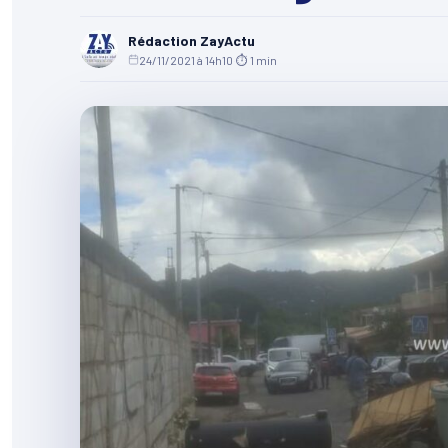
Rédaction ZayActu
24/11/2021 à 14h10
·
⏱ 1 min