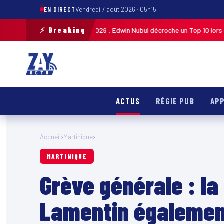
EN DIRECT
Vendredi 7 août 2026 · 05h15
⚡ Breaking
iste de Guadeloupe 2026 : Edwin Nubul décroche un Top 10 lors de la 7ᵉ é
ACTUS
RÉGIE PUB
APP
Accueil
›
Martinique
›
MARTINIQUE
Grève générale : la 
Lamentin égalemen