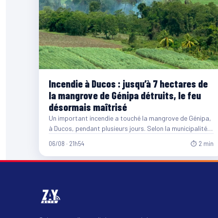
Incendie à Ducos : jusqu’à 7 hectares de
la mangrove de Génipa détruits, le feu
désormais maîtrisé
Un important incendie a touché la mangrove de Génipa,
à Ducos, pendant plusieurs jours. Selon la municipalité,
entre…
06/08 · 21h54
⏱ 2 min