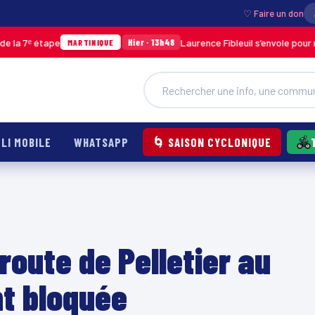
♡ Faire un don
tape
Laurence Fibleuil s’envole pour représent
Hier · 13h48
MARTINIQUE
LI MOBILE
WHATSAPP
🌀 SAISON CYCLONIQUE
route de Pelletier au
t bloquée