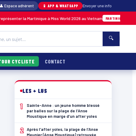
👤 Espace adhérent
📱 APP & WHATSAPP
Envoyer une info
er la Martinique à Miss World 2026 au Vietnam
05/08 · 14h14
MARTINIQUE
🔍
TOUR CYCLISTE
CONTACT
LES + LUS
1
Sainte-Anne : un jeune homme blessé
par balles sur la plage de l’Anse
Moustique en marge d’un after yoles
2
Après l’after yoles, la plage de l’Anse
Meunier (Anse Moustique) retrouvée