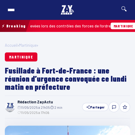
🔍
ractions relevées lors des contrôles des forces de l’ordre
⚡ Breaking
04/
MARTINIQUE
Accueil
›
Martinique
›
MARTINIQUE
Fusillade à Fort-de-France : une
réunion d’urgence convoquée ce lundi
matin en préfecture
Rédaction ZayActu
Partager
11/05/2025 à 21h05
·
⏱ 2 min
·
11/05/2025 à 17h06