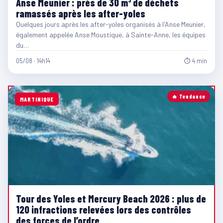
Anse Meunier : près de 30 m³ de déchets
ramassés après les after-yoles
Quelques jours après les after-yoles organisés à l'Anse Meunier,
également appelée Anse Moustique, à Sainte-Anne, les équipes
du…
05/08 · 14h14
⏱ 4 min
🔥 Tendance
MARTINIQUE
Tour des Yoles et Mercury Beach 2026 : plus de
120 infractions relevées lors des contrôles
des forces de l’ordre