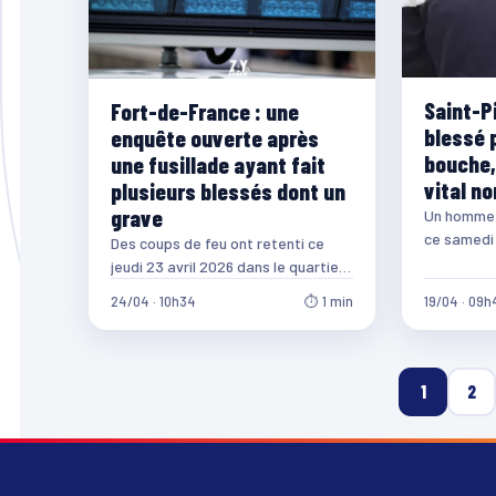
Saint-P
Fort-de-France : une
blessé p
enquête ouverte après
bouche,
une fusillade ayant fait
vital n
plusieurs blessés dont un
grave
Un homme a
ce samedi 
Des coups de feu ont retenti ce
près du s
jeudi 23 avril 2026 dans le quartier
Renéville, à Fort-de-France.
24/04 · 10h34
⏱ 1 min
19/04 · 09h
Plusieurs…
1
2