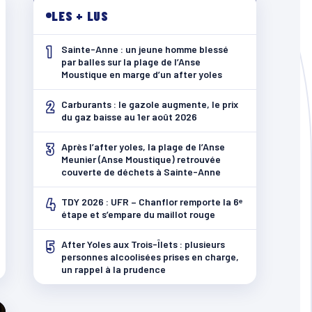
LES + LUS
1
Sainte-Anne : un jeune homme blessé
par balles sur la plage de l’Anse
Moustique en marge d’un after yoles
2
Carburants : le gazole augmente, le prix
du gaz baisse au 1er août 2026
3
Après l’after yoles, la plage de l’Anse
Meunier (Anse Moustique) retrouvée
couverte de déchets à Sainte-Anne
4
TDY 2026 : UFR – Chanflor remporte la 6ᵉ
étape et s’empare du maillot rouge
5
After Yoles aux Trois-Îlets : plusieurs
personnes alcoolisées prises en charge,
un rappel à la prudence