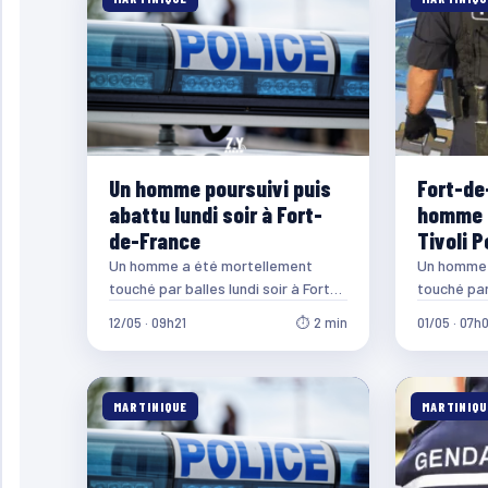
Un homme poursuivi puis
Fort-de
abattu lundi soir à Fort-
homme t
de-France
Tivoli 
Un homme a été mortellement
Un homme 
touché par balles lundi soir à Fort-
touché par 
de-France, au niveau de Desclieux.
soir, dans 
12/05 · 09h21
⏱ 2 min
01/05 · 07h
Selon les…
Post-Col
MARTINIQUE
MARTINIQU