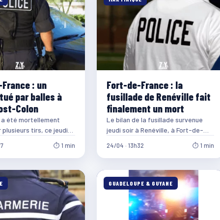
-France : un
Fort-de-France : la
ué par balles à
fusillade de Renéville fait
Post-Colon
finalement un mort
a été mortellement
Le bilan de la fusillade survenue
plusieurs tirs, ce jeudi
jeudi soir à Renéville, à Fort-de-
le quartier de Tivoli
France, s’alourdit. Le blessé en
07
⏱ 1 min
24/04 · 13h32
⏱ 1 min
on…
urgence absolue…
E
GUADELOUPE & GUYANE