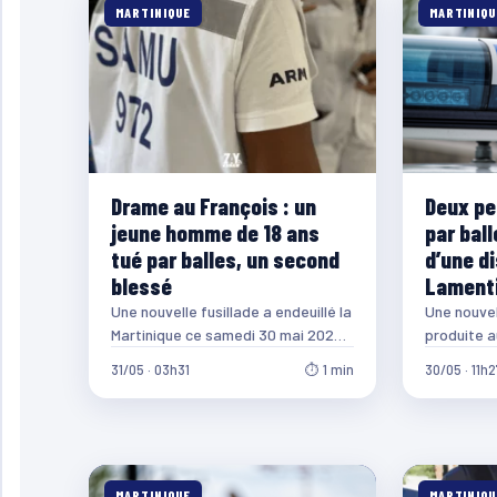
MARTINIQUE
MARTINIQU
Drame au François : un
Deux pe
jeune homme de 18 ans
par ball
tué par balles, un second
d’une d
blessé
Lamenti
Une nouvelle fusillade a endeuillé la
Une nouvell
Martinique ce samedi 30 mai 2026.
produite 
Deux hommes ont été touchés
mai 2026 a
31/05 · 03h31
⏱ 1 min
30/05 · 11h2
par…
personnes
MARTINIQUE
MARTINIQU