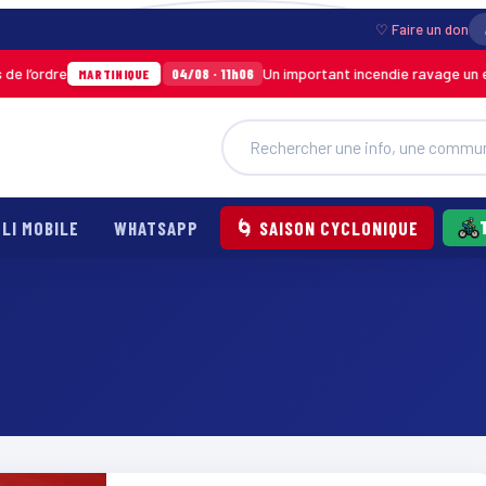
♡ Faire un don
dre
Un important incendie ravage un entrep
04/08 · 11h06
MARTINIQUE
LI MOBILE
WHATSAPP
🌀 SAISON CYCLONIQUE