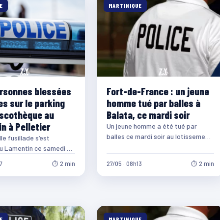
E
MARTINIQUE
rsonnes blessées
Fort-de-France : un jeune
es sur le parking
homme tué par balles à
iscothèque au
Balata, ce mardi soir
n à Pelletier
Un jeune homme a été tué par
balles ce mardi soir au lotissement
e fusillade s’est
Hibiscus, route de Balata, à…
au Lamentin ce samedi 30
u petit matin. Deux
7
⏱ 2 min
27/05 · 08h13
⏱ 2 min
 ont…
E
MARTINIQUE