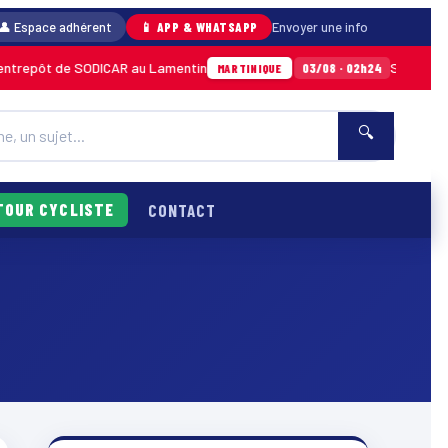
👤 Espace adhérent
📱 APP & WHATSAPP
Envoyer une info
ôt de SODICAR au Lamentin
Sainte-Anne : un
03/08 · 02h24
MARTINIQUE
🔍
TOUR CYCLISTE
CONTACT