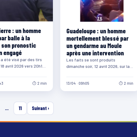
ierre : un homme
Guadeloupe : un homme
ar balle à la
mortellement blessé par
 son pronostic
un gendarme au Moule
on engagé
après une intervention
 été visé par des tirs
Les faits se sont produits
18 avril 2026 vers 20h14,
dimanche soir, 12 avril 2026, sur la
tade…
commune du Moule, en Guadeloupe.
Selon…
43
⏱ 2 min
13/04 · 09h05
⏱ 2 min
…
11
Suivant ›