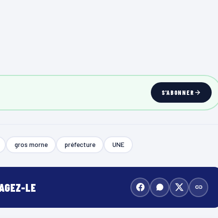
S'ABONNER
gros morne
préfecture
UNE
TAGEZ-LE