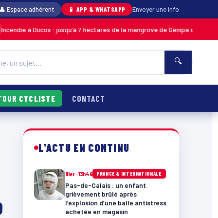
👤 Espace adhérent
📱 APP & WHATSAPP
Envoyer une info
cos : jusqu’à 7 hectares de la mangrove de Génipa détruits, le feu désorm
🔍
TOUR CYCLISTE
CONTACT
L'ACTU EN CONTINU
Hier · 13h46
FRANCE & INTERNATIONALE
Pas-de-Calais : un enfant
grièvement brûlé après
e
l’explosion d’une balle antistress
achetée en magasin