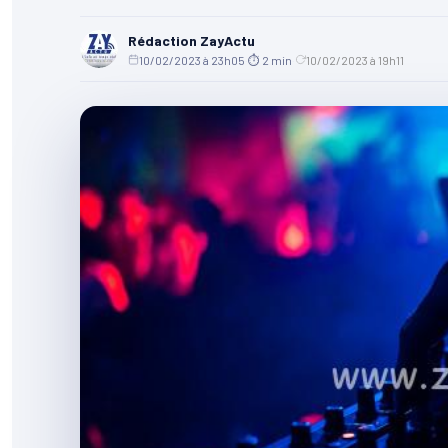
Rédaction ZayActu
10/02/2023 à 23h05
·
⏱ 2 min
·
10/02/2023 à 19h11