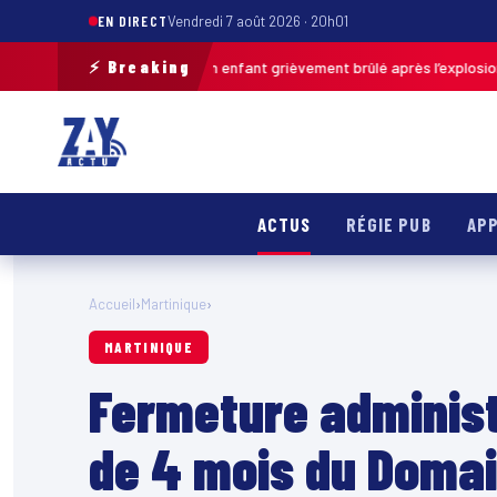
EN DIRECT
Vendredi 7 août 2026 · 20h01
⚡ Breaking
Pas-de-Calais : un enfant grièvement brûlé après l’explosion d’une balle
ACTUS
RÉGIE PUB
APP
Accueil
›
Martinique
›
MARTINIQUE
Fermeture administ
de 4 mois du Domai