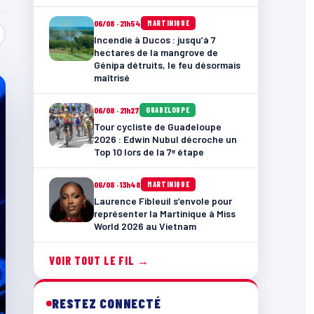
06/08 · 21h54
MARTINIQUE
Incendie à Ducos : jusqu’à 7
hectares de la mangrove de
Génipa détruits, le feu désormais
maîtrisé
06/08 · 21h27
GUADELOUPE
Tour cycliste de Guadeloupe
2026 : Edwin Nubul décroche un
Top 10 lors de la 7ᵉ étape
06/08 · 13h48
MARTINIQUE
Laurence Fibleuil s’envole pour
représenter la Martinique à Miss
World 2026 au Vietnam
VOIR TOUT LE FIL →
RESTEZ CONNECTÉ