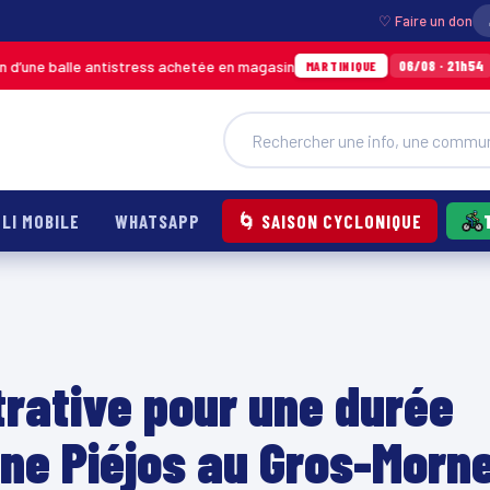
♡ Faire un don
 antistress achetée en magasin
Incendie à Du
06/08 · 21h54
MARTINIQUE
LI MOBILE
WHATSAPP
🌀 SAISON CYCLONIQUE
rative pour une durée
ne Piéjos au Gros-Morn