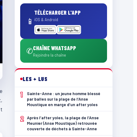
TÉLÉCHARGER L'APP
📱
iOS & Android
CHAÎNE WHATSAPP
✆
Rejoindre la chaîne
LES + LUS
ce
1
Sainte-Anne : un jeune homme blessé
par balles sur la plage de l’Anse
t,
Moustique en marge d’un after yoles
et
2
Après l’after yoles, la plage de l’Anse
Meunier (Anse Moustique) retrouvée
couverte de déchets à Sainte-Anne