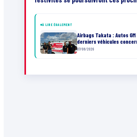
À LIRE ÉGALEMENT
Airbags Takata : Autos GM 
derniers véhicules conce
07/08/2026