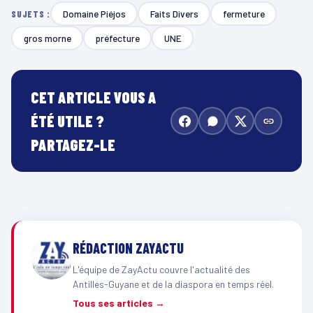
Domaine Piéjos
Faits Divers
fermeture
SUJETS :
gros morne
préfecture
UNE
CET ARTICLE VOUS A
ÉTÉ UTILE ?
PARTAGEZ-LE
RÉDACTION ZAYACTU
L'équipe de ZayActu couvre l'actualité des
Antilles-Guyane et de la diaspora en temps réel.
Tous ses articles →