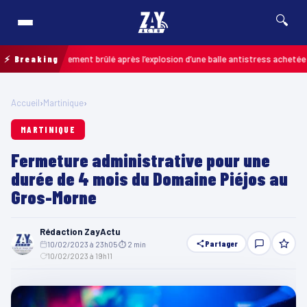
🔍
fant grièvement brûlé après l’explosion d’une balle antistress achetée en mag
⚡ Breaking
Accueil
›
Martinique
›
MARTINIQUE
Fermeture administrative pour une
durée de 4 mois du Domaine Piéjos au
Gros-Morne
Rédaction ZayActu
Partager
10/02/2023 à 23h05
·
⏱ 2 min
·
10/02/2023 à 19h11