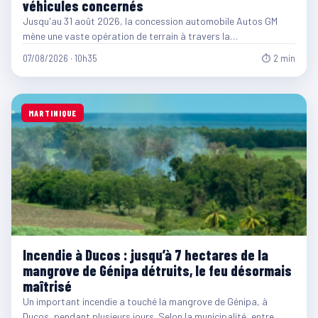
véhicules concernés
Jusqu'au 31 août 2026, la concession automobile Autos GM
mène une vaste opération de terrain à travers la…
07/08/2026 · 10h35
⏱ 2 min
MARTINIQUE
Incendie à Ducos : jusqu’à 7 hectares de la
mangrove de Génipa détruits, le feu désormais
maîtrisé
Un important incendie a touché la mangrove de Génipa, à
Ducos, pendant plusieurs jours. Selon la municipalité, entre…