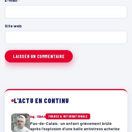
E-mail
*
Site web
L'ACTU EN CONTINU
Auj. · 13h46
FRANCE & INTERNATIONALE
Pas-de-Calais : un enfant grièvement brûlé
après l’explosion d’une balle antistress achetée