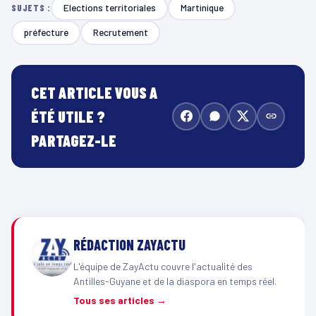
Elections territoriales
Martinique
SUJETS :
préfecture
Recrutement
CET ARTICLE VOUS A
ÉTÉ UTILE ?
PARTAGEZ-LE
RÉDACTION ZAYACTU
L'équipe de ZayActu couvre l'actualité des
Antilles-Guyane et de la diaspora en temps réel.
Tous ses articles →