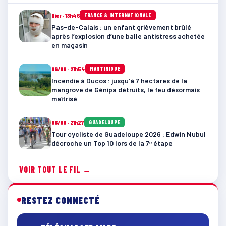
Hier · 13h46
FRANCE & INTERNATIONALE
Pas-de-Calais : un enfant grièvement brûlé
après l’explosion d’une balle antistress achetée
en magasin
06/08 · 21h54
MARTINIQUE
Incendie à Ducos : jusqu’à 7 hectares de la
mangrove de Génipa détruits, le feu désormais
maîtrisé
06/08 · 21h27
GUADELOUPE
Tour cycliste de Guadeloupe 2026 : Edwin Nubul
décroche un Top 10 lors de la 7ᵉ étape
VOIR TOUT LE FIL →
RESTEZ CONNECTÉ