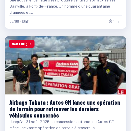
Sainville, à Fort-de-France. Un homme d'une quarantaine
d'années et…
08/08 · 10h11
⏱ 1 min
MARTINIQUE
Airbags Takata : Autos GM lance une opération
de terrain pour retrouver les derniers
véhicules concernés
Jusqu'au 31 août 2026, la concession automobile Autos GM
mène une vaste opération de terrain à travers la…