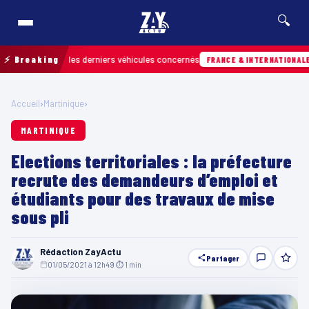
🔍
retrouver les derniers véhicules concernés
⚡ Breaking
Hie
FRANCE & INTERNATIONALE
Accueil
›
Martinique
›
MARTINIQUE
Elections territoriales : la préfecture
recrute des demandeurs d’emploi et
étudiants pour des travaux de mise
sous pli
Rédaction ZayActu
Partager
01/05/2021 à 12h49
·
⏱ 1 min