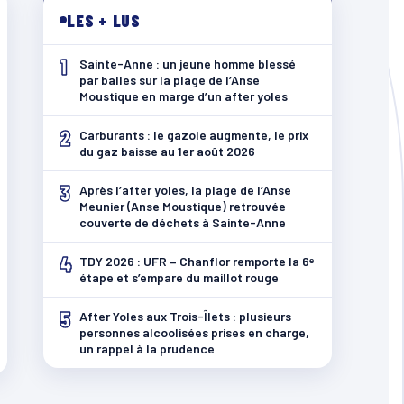
LES + LUS
1
Sainte-Anne : un jeune homme blessé
par balles sur la plage de l’Anse
Moustique en marge d’un after yoles
2
Carburants : le gazole augmente, le prix
du gaz baisse au 1er août 2026
3
Après l’after yoles, la plage de l’Anse
Meunier (Anse Moustique) retrouvée
couverte de déchets à Sainte-Anne
4
TDY 2026 : UFR – Chanflor remporte la 6ᵉ
étape et s’empare du maillot rouge
5
After Yoles aux Trois-Îlets : plusieurs
personnes alcoolisées prises en charge,
un rappel à la prudence