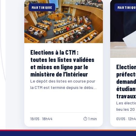
MARTINIQUE
MARTINIQU
Elections à la CTM :
toutes les listes validées
Election
et mises en ligne par le
préfect
ministère de l’Intérieur
demande
Le dépôt des listes en course pour
étudian
la CTM est terminé depuis le début
de la semaine. Au…
travaux
Les électi
lieu les 20
l’occasion,
19/05 · 18h44
⏱ 1 min
01/05 · 12h
Martinique