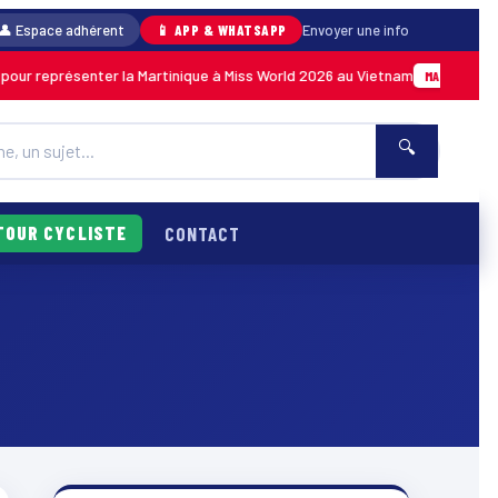
👤 Espace adhérent
📱 APP & WHATSAPP
Envoyer une info
ur représenter la Martinique à Miss World 2026 au Vietnam
0
MARTINIQUE
🔍
TOUR CYCLISTE
CONTACT