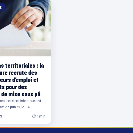
E
s territoriales : la
ure recrute des
urs d’emploi et
ts pour des
 de mise sous pli
ons territoriales auront
 et 27 juin 2021. À
 la préfecture de
49
⏱ 1 min
 recrute…