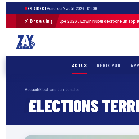
EN DIRECT
Vendredi 7 août 2026 · 01h00
⚡ Breaking
Tour cycliste de Guadeloupe 2026 : Edwin Nubul décroche un Top 10 lor
27
ACTUS
RÉGIE PUB
APP
Accueil
›
Elections territoriales
ELECTIONS TERR