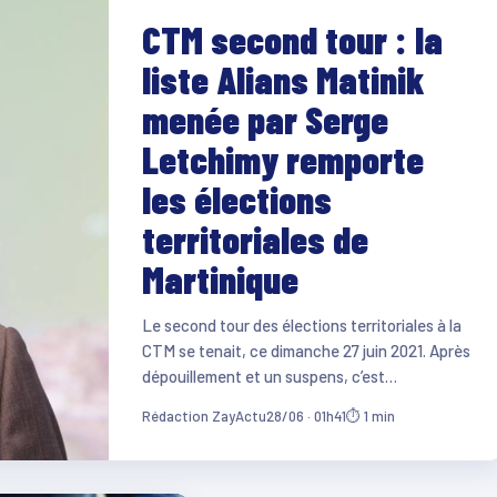
CTM second tour : la
liste Alians Matinik
menée par Serge
Letchimy remporte
les élections
territoriales de
Martinique
Le second tour des élections territoriales à la
CTM se tenait, ce dimanche 27 juin 2021. Après
dépouillement et un suspens, c’est…
Rédaction ZayActu
28/06 · 01h41
⏱ 1 min