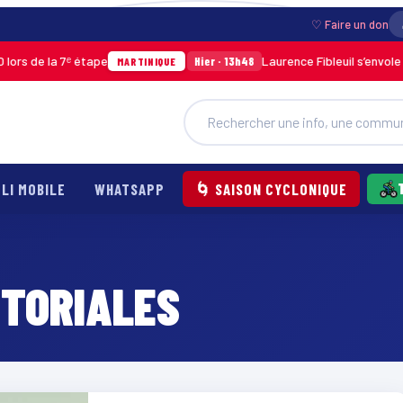
♡ Faire un don
s de la 7ᵉ étape
Laurence Fibleuil s’envole po
Hier · 13h48
MARTINIQUE
LI MOBILE
WHATSAPP
🌀 SAISON CYCLONIQUE
ITORIALES