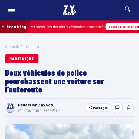
🔍
ain pour retrouver les derniers véhicules concernés
⚡ Breaking
FRANCE & INTERNATION
Accueil
›
Martinique
›
MARTINIQUE
Deux véhicules de police
pourchassent une voiture sur
l’autoroute
Rédaction ZayActu
Partager
04/01/2018 à 16h25
·
⏱ 1 min