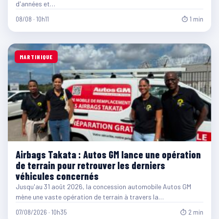
d'années et…
08/08 · 10h11
⏱ 1 min
MARTINIQUE
Airbags Takata : Autos GM lance une opération
de terrain pour retrouver les derniers
véhicules concernés
Jusqu'au 31 août 2026, la concession automobile Autos GM
mène une vaste opération de terrain à travers la…
07/08/2026 · 10h35
⏱ 2 min