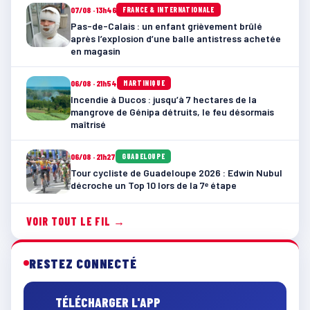
07/08 · 13h46
FRANCE & INTERNATIONALE
Pas-de-Calais : un enfant grièvement brûlé
après l’explosion d’une balle antistress achetée
en magasin
06/08 · 21h54
MARTINIQUE
Incendie à Ducos : jusqu’à 7 hectares de la
mangrove de Génipa détruits, le feu désormais
maîtrisé
06/08 · 21h27
GUADELOUPE
Tour cycliste de Guadeloupe 2026 : Edwin Nubul
décroche un Top 10 lors de la 7ᵉ étape
VOIR TOUT LE FIL →
RESTEZ CONNECTÉ
TÉLÉCHARGER L'APP