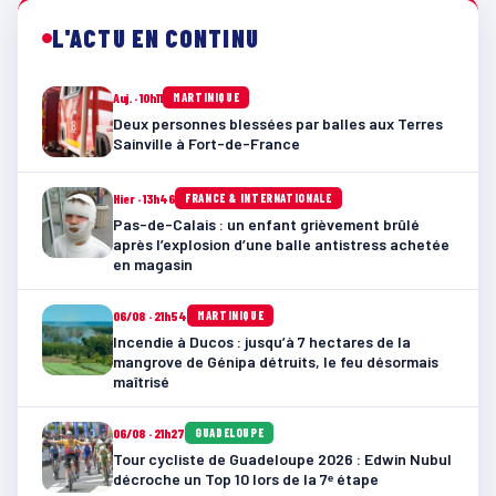
L'ACTU EN CONTINU
Auj. · 10h11
MARTINIQUE
Deux personnes blessées par balles aux Terres
Sainville à Fort-de-France
Hier · 13h46
FRANCE & INTERNATIONALE
Pas-de-Calais : un enfant grièvement brûlé
après l’explosion d’une balle antistress achetée
en magasin
06/08 · 21h54
MARTINIQUE
Incendie à Ducos : jusqu’à 7 hectares de la
mangrove de Génipa détruits, le feu désormais
maîtrisé
06/08 · 21h27
GUADELOUPE
Tour cycliste de Guadeloupe 2026 : Edwin Nubul
décroche un Top 10 lors de la 7ᵉ étape