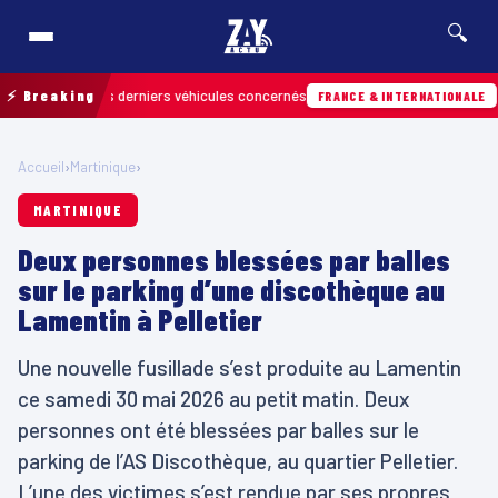
🔍
ouver les derniers véhicules concernés
⚡ Breaking
Hier · 
FRANCE & INTERNATIONALE
Accueil
›
Martinique
›
MARTINIQUE
Deux personnes blessées par balles
sur le parking d’une discothèque au
Lamentin à Pelletier
Une nouvelle fusillade s’est produite au Lamentin
ce samedi 30 mai 2026 au petit matin. Deux
personnes ont été blessées par balles sur le
parking de l’AS Discothèque, au quartier Pelletier.
L’une des victimes s’est rendue par ses propres