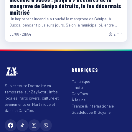
mangrove de Génipa détruits, le feu désormais
maîtrisé
Un important incendie a touché la mangrove de Génipa, à
Ducos, pendant plusieurs jours. Selon la municipalité, entre…
06/08 · 21h54
⏱ 2 min
RUBRIQUES
Martinique
Suivez toute l'actualité en
L'actu
temps réel sur ZayActu : infos
Caraïbes
locales, faits divers, culture et
À la une
événements en Martinique et
France & Internationale
dans la Caraïbe.
Guadeloupe & Guyane