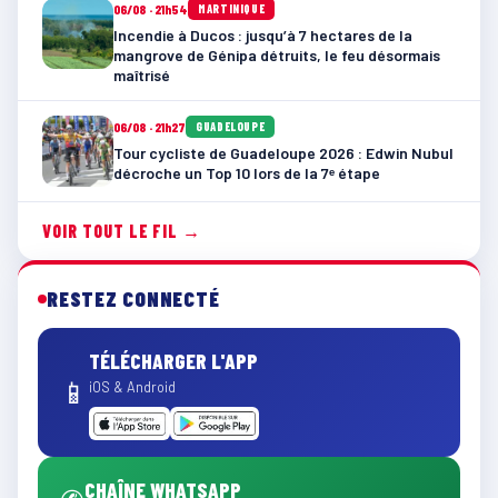
06/08 · 21h54
MARTINIQUE
Incendie à Ducos : jusqu’à 7 hectares de la
mangrove de Génipa détruits, le feu désormais
maîtrisé
06/08 · 21h27
GUADELOUPE
Tour cycliste de Guadeloupe 2026 : Edwin Nubul
décroche un Top 10 lors de la 7ᵉ étape
VOIR TOUT LE FIL →
RESTEZ CONNECTÉ
TÉLÉCHARGER L'APP
📱
iOS & Android
CHAÎNE WHATSAPP