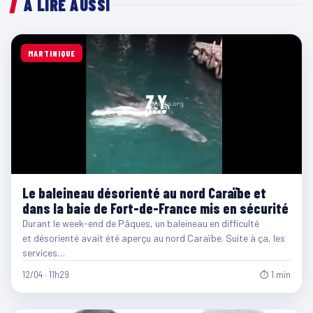
À LIRE AUSSI
MARTINIQUE
Le baleineau désorienté au nord Caraïbe et
dans la baie de Fort-de-France mis en sécurité
Durant le week-end de Pâques, un baleineau en difficulté
et désorienté avait été aperçu au nord Caraïbe. Suite à ça, les
services…
12/04 · 11h29
⏱ 1 min