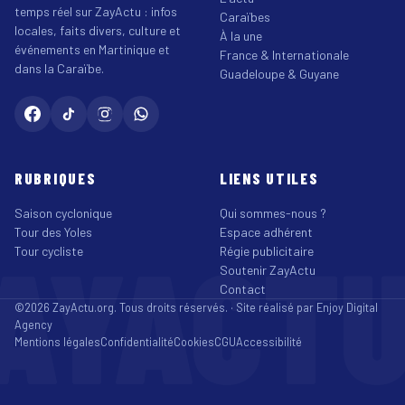
temps réel sur ZayActu : infos
Caraïbes
locales, faits divers, culture et
À la une
événements en Martinique et
France & Internationale
dans la Caraïbe.
Guadeloupe & Guyane
RUBRIQUES
LIENS UTILES
Saison cyclonique
Qui sommes-nous ?
Tour des Yoles
Espace adhérent
AYACT
Tour cycliste
Régie publicitaire
Soutenir ZayActu
Contact
©2026 ZayActu.org. Tous droits réservés. · Site réalisé par
Enjoy Digital
Agency
Mentions légales
Confidentialité
Cookies
CGU
Accessibilité