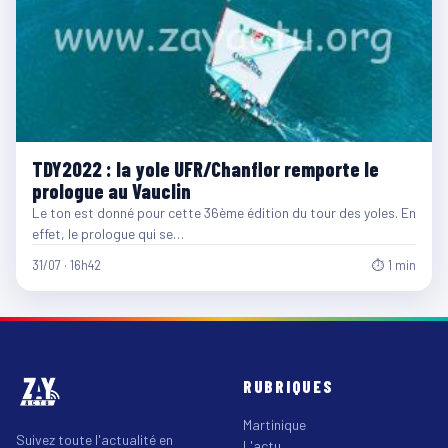
TDY2022 : la yole UFR/Chanflor remporte le
prologue au Vauclin
Le ton est donné pour cette 36ème édition du tour des yoles. En
effet, le prologue qui se…
31/07 · 16h42
⏱ 1 min
RUBRIQUES
Martinique
Suivez toute l'actualité en
L'actu