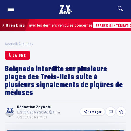
🔍
 pour retrouver les derniers véhicules concernés
⚡ Breaking
FRANCE & INTERNATIONALE
Accueil
›
À la une
›
À LA UNE
Baignade interdite sur plusieurs
plages des Trois-Ilets suite à
plusieurs signalements de piqûres de
méduses
Rédaction ZayActu
Partager
21/04/2017 à 20h53
·
⏱ 1 min
·
21/04/2017 à 17h01