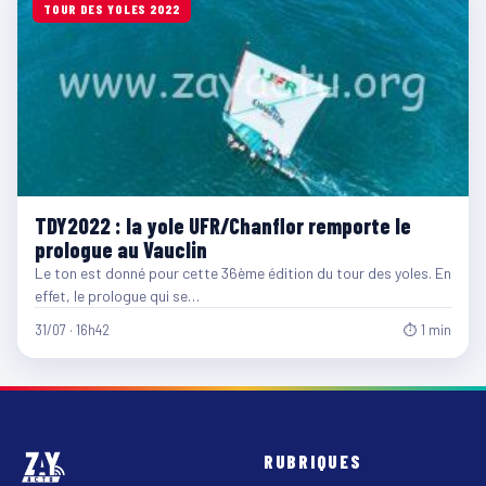
TOUR DES YOLES 2022
TDY2022 : la yole UFR/Chanflor remporte le
prologue au Vauclin
Le ton est donné pour cette 36ème édition du tour des yoles. En
effet, le prologue qui se…
31/07 · 16h42
⏱ 1 min
RUBRIQUES