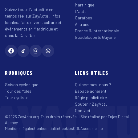
Martinique
Suivez toute l'actualité en
L'actu
temps réel sur ZayActu : infos
Caraïbes
locales, faits divers, culture et
À la une
événements en Martinique et
France & Internationale
dans la Caraïbe.
Guadeloupe & Guyane
RUBRIQUES
LIENS UTILES
Saison cyclonique
Qui sommes-nous ?
Tour des Yoles
Espace adhérent
AYACT
Tour cycliste
Régie publicitaire
Soutenir ZayActu
Contact
©2026 ZayActu.org. Tous droits réservés. · Site réalisé par
Enjoy Digital
Agency
Mentions légales
Confidentialité
Cookies
CGU
Accessibilité