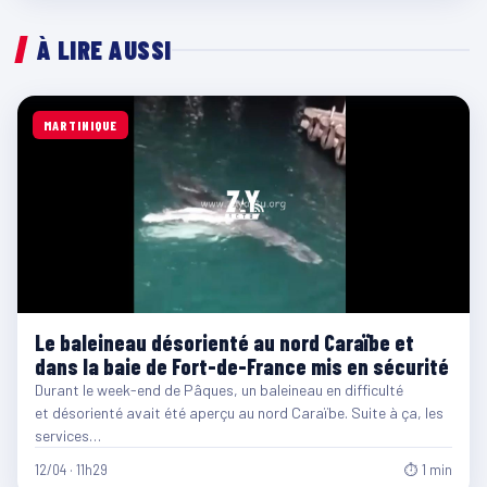
À LIRE AUSSI
MARTINIQUE
Le baleineau désorienté au nord Caraïbe et
dans la baie de Fort-de-France mis en sécurité
Durant le week-end de Pâques, un baleineau en difficulté
et désorienté avait été aperçu au nord Caraïbe. Suite à ça, les
services…
12/04 · 11h29
⏱ 1 min