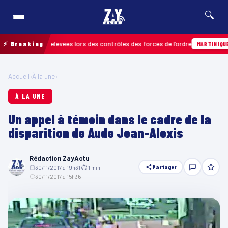
🔍
infractions relevées lors des contrôles des forces de l’ordre
⚡ Breaking
MARTINIQUE
Accueil
›
À la une
›
À LA UNE
Un appel à témoin dans le cadre de la
disparition de Aude Jean-Alexis
Rédaction ZayActu
Partager
30/11/2017 à 19h31
·
⏱ 1 min
·
30/11/2017 à 15h36