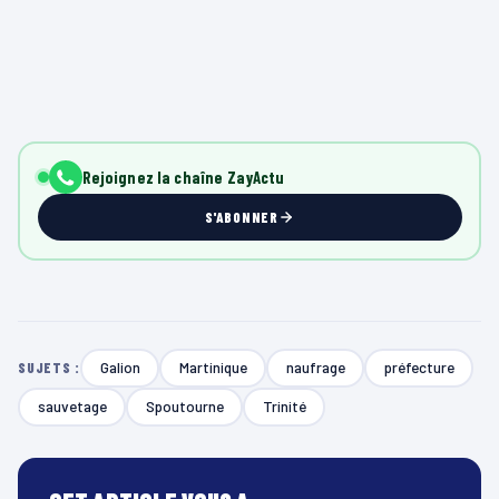
Rejoignez la chaîne ZayActu
S'ABONNER
Galion
Martinique
naufrage
préfecture
SUJETS :
sauvetage
Spoutourne
Trinité