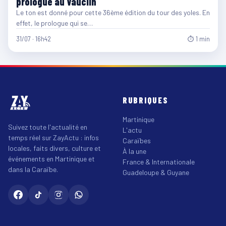
prologue au Vauclin
Le ton est donné pour cette 36ème édition du tour des yoles. En
effet, le prologue qui se…
31/07 · 16h42
⏱ 1 min
RUBRIQUES
Martinique
Suivez toute l'actualité en
L'actu
temps réel sur ZayActu : infos
Caraïbes
locales, faits divers, culture et
À la une
événements en Martinique et
France & Internationale
dans la Caraïbe.
Guadeloupe & Guyane