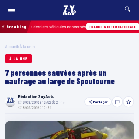
🔍
trouver les derniers véhicules concernés
⚡ Breaking
Hier 
FRANCE & INTERNATIONALE
Accueil
›
À la une
›
À LA UNE
7 personnes sauvées après un
naufrage au large de Spoutourne
Rédaction ZayActu
Partager
18/09/2016 à 16h52
·
⏱ 2 min
·
18/09/2016 à 12h54