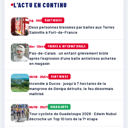
L'ACTU EN CONTINU
Auj. · 10h11
MARTINIQUE
Deux personnes blessées par balles aux Terres
Sainville à Fort-de-France
Hier · 13h46
FRANCE & INTERNATIONALE
Pas-de-Calais : un enfant grièvement brûlé
après l’explosion d’une balle antistress achetée
en magasin
06/08 · 21h54
MARTINIQUE
Incendie à Ducos : jusqu’à 7 hectares de la
mangrove de Génipa détruits, le feu désormais
maîtrisé
06/08 · 21h27
GUADELOUPE
Tour cycliste de Guadeloupe 2026 : Edwin Nubul
décroche un Top 10 lors de la 7ᵉ étape