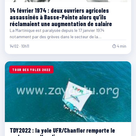
14 février 1974 : deux ouvriers agricoles
assassinés à Basse-Pointe alors qu’ils
réclamaient une augmentation de salaire
La Martinique est paralysée depuis le 17 janvier 1974
notamment par des grèves dans le secteur de la…
14/02 · 10h11
⏱ 4 min
TOUR DES YOLES 2022
TDY2022 : la yole UFR/Chanflor remporte le