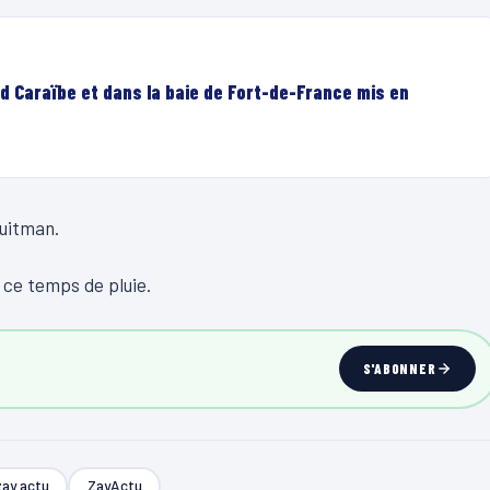
d Caraïbe et dans la baie de Fort-de-France mis en
Quitman.
 ce temps de pluie.
S'ABONNER
zay actu
ZayActu