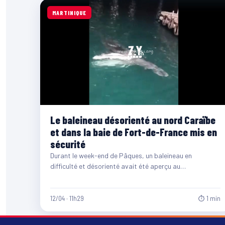
MARTINIQUE
Le baleineau désorienté au nord Caraïbe
et dans la baie de Fort-de-France mis en
sécurité
Durant le week-end de Pâques, un baleineau en
difficulté et désorienté avait été aperçu au
nord Caraïbe. Suite à ça, les services…
12/04 · 11h29
⏱ 1 min