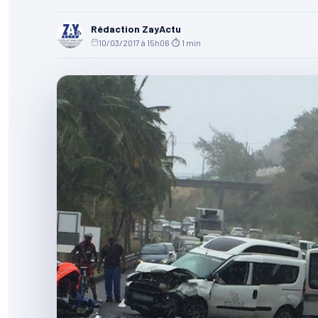
Rédaction ZayActu
10/03/2017 à 15h06
·
⏱ 1 min