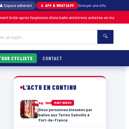
👤 Espace adhérent
📱 APP & WHATSAPP
Envoyer une info
après l’explosion d’une balle antistress achetée en magasin
MARTINIQUE
🔍
TOUR CYCLISTE
CONTACT
L'ACTU EN CONTINU
Auj. · 10h11
MARTINIQUE
Deux personnes blessées par
balles aux Terres Sainville à
Fort-de-France