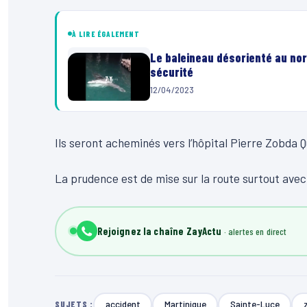
À LIRE ÉGALEMENT
Le baleineau désorienté au nor
sécurité
12/04/2023
Ils seront acheminés vers l’hôpital Pierre Zobda 
La prudence est de mise sur la route surtout avec
Rejoignez la chaîne ZayActu
accident
Martinique
Sainte-Luce
SUJETS :