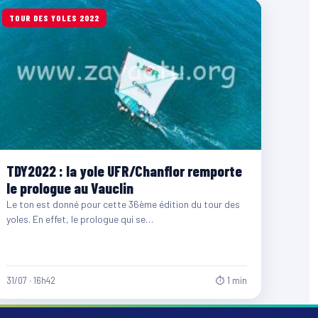
TOUR DES YOLES 2022
TDY2022 : la yole UFR/Chanflor remporte
le prologue au Vauclin
Le ton est donné pour cette 36ème édition du tour des
yoles. En effet, le prologue qui se…
31/07 · 16h42
⏱ 1 min