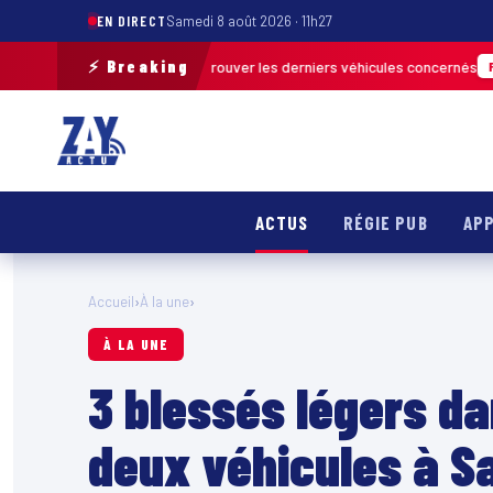
EN DIRECT
Samedi 8 août 2026 · 11h27
⚡ Breaking
n de terrain pour retrouver les derniers véhicules concernés
FRANCE & I
ACTUS
RÉGIE PUB
APP
Accueil
›
À la une
›
À LA UNE
3 blessés légers da
deux véhicules à S