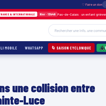
♡ Faire un don
Pas-de-Calais : un enfant grièvement brûlé 
Hier · 13h46
NTERNATIONALE
LI MOBILE
WHATSAPP
🌀 SAISON CYCLONIQUE
ns une collision entre
ainte-Luce