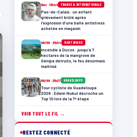
Hier · 13h46
FRANCE & INTERNATIONALE
Pas-de-Calais : un enfant
grièvement brûlé après
l’explosion d’une balle antistress
achetée en magasin
06/08 · 21h54
MARTINIQUE
Incendie à Ducos : jusqu’à 7
hectares de la mangrove de
Génipa détruits, le feu désormais
maîtrisé
06/08 · 21h27
GUADELOUPE
Tour cycliste de Guadeloupe
2026 : Edwin Nubul décroche un
Top 10 lors de la 7ᵉ étape
VOIR TOUT LE FIL →
RESTEZ CONNECTÉ