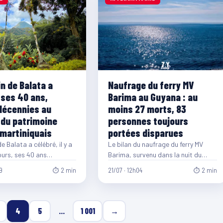
n de Balata a
Naufrage du ferry MV
 ses 40 ans,
Barima au Guyana : au
décennies au
moins 27 morts, 83
 du patrimoine
personnes toujours
 martiniquais
portées disparues
e Balata a célébré, il y a
Le bilan du naufrage du ferry MV
ours, ses 40 ans
Barima, survenu dans la nuit du
e. Créé en 1986…
samedi 18 au dimanche 19…
9
⏱ 2 min
21/07 · 12h04
⏱ 2 min
4
5
…
1 001
→