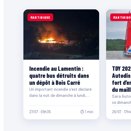
MARTINIQUE
MARTINIQU
Incendie au Lamentin :
TDY 202
quatre bus détruits dans
Autodis
un dépôt à Bois Carré
fort d’e
du mail
Un important incendie s'est déclaré
dans la nuit de dimanche à lundi,
Sara Autod
vers 23h15, dans un dépôt de…
ce dimanche
première é
27/07 · 09h35
⏱ 1 min
26/07 · 17h4
Tour…