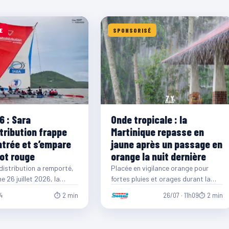
E
SPONSORISÉ
6 : Sara
Onde tropicale : la
tribution frappe
Martinique repasse en
ntrée et s’empare
jaune après un passage en
lot rouge
orange la nuit dernière
istribution a remporté,
Placée en vigilance orange pour
 26 juillet 2026, la
fortes pluies et orages durant la
tape de la 40ᵉ édition du
nuit, la Martinique est repassée en
26/07 · 11h09
⏱ 2 min
4
⏱ 2 min
vigilance…