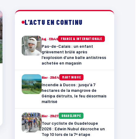
L'ACTU EN CONTINU
Auj. · 13h46
FRANCE & INTERNATIONALE
Pas-de-Calais : un enfant
grièvement brûlé après
l’explosion d’une balle antistress
achetée en magasin
Hier · 21h54
MARTINIQUE
Incendie à Ducos : jusqu’à 7
hectares de la mangrove de
Génipa détruits, le feu désormais
maîtrisé
Hier · 21h27
GUADELOUPE
Tour cycliste de Guadeloupe
2026 : Edwin Nubul décroche un
Top 10 lors de la 7ᵉ étape