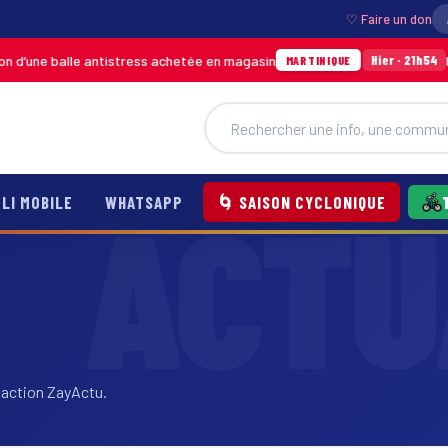
♡ Faire un don
e balle antistress achetée en magasin
Incendie
Hier · 21h54
MARTINIQUE
LI MOBILE
WHATSAPP
🌀 SAISON CYCLONIQUE
daction ZayActu.