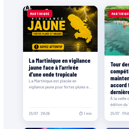
MARTINIQUE
MARTINIQU
La Martinique en vigilance
Tour des
jaune face à l’arrivée
compéti
d’une onde tropicale
mainten
La Martinique est placée en
accord 
vigilance jaune pour fortes pluies et
dernièr
orages en raison de l’arrivée d’une
À la veille
onde…
édition du
Martinique
25/07 · 21h36
⏱ 1 min
25/07 · 17h