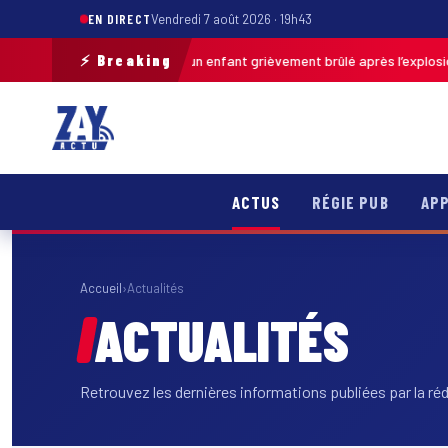
EN DIRECT
Vendredi 7 août 2026 · 19h43
⚡ Breaking
Pas-de-Calais : un enfant grièvement brûlé après l’explosion d’un
 13h46
ACTUS
RÉGIE PUB
APP
Accueil
›
Actualités
ACTUALITÉS
Retrouvez les dernières informations publiées par la ré