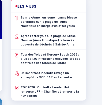
LES + LUS
1
Sainte-Anne : un jeune homme blessé
par balles sur la plage de l’Anse
Moustique en marge d’un after yoles
2
Après l’after yoles, la plage de l’Anse
Meunier (Anse Moustique) retrouvée
couverte de déchets à Sainte-Anne
3
Tour des Yoles et Mercury Beach 2026 :
plus de 120 infractions relevées lors des
contrôles des forces de l’ordre
4
Un important incendie ravage un
entrepôt de SODICAR au Lamentin
5
TDY 2026 : Cottrell – Leader Mat
renverse UFR – Chanflor et remporte la
40ᵉ édition