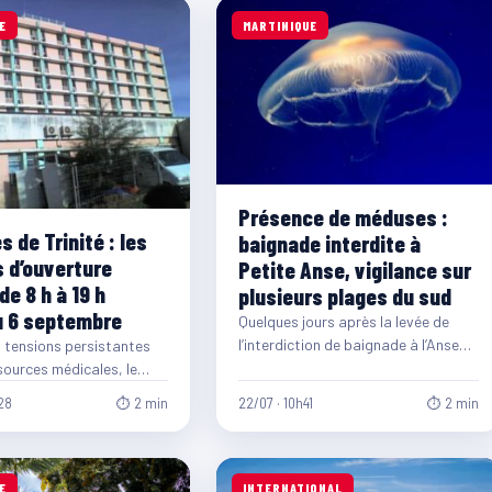
E
MARTINIQUE
Présence de méduses :
 de Trinité : les
baignade interdite à
s d’ouverture
Petite Anse, vigilance sur
de 8 h à 19 h
plusieurs plages du sud
u 6 septembre
Quelques jours après la levée de
l’interdiction de baignade à l’Anse
 tensions persistantes
Noire et à l’Anse Dufour, la mairie…
sources médicales, le
tinique annonce une
28
⏱ 2 min
22/07 · 10h41
⏱ 2 min
adaptation temporaire…
E
INTERNATIONAL