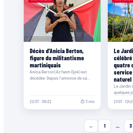
Décès d’Anicia Berton,
Le Jardi
figure du militantisme
célébré
martiniquais
quatre 
service
Anicia Berton (Az fanm Djok) est
décédée. Depuis l'annonce de sa
naturel
disparition, de nombreux
Le Jardin d
hommages affluent sur les…
quelques j
d'existenc
22/07 · 10h22
⏱ 3 min
21/07 · 12h2
←
1
…
3