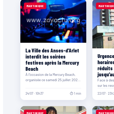
MARTINIQUE
MARTINIQU
La Ville des Anses-d’Arlet
Urgences
interdit les soirées
horaire
festives après la Mercury
réduits 
Beach
jusqu’a
À l'occasion de la Mercury Beach,
organisée ce samedi 25 juillet 2026,
Face à des
la municipalité des Anses-d'Arlet a
sur les res
pris…
CHU de Mar
24/07 · 10h37
⏱ 1 min
22/07 · 23h
nouvelle 
MARTINIQUE
MARTINIQU