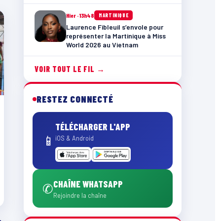
Hier · 13h48
MARTINIQUE
Laurence Fibleuil s’envole pour
représenter la Martinique à Miss
World 2026 au Vietnam
VOIR TOUT LE FIL →
RESTEZ CONNECTÉ
TÉLÉCHARGER L'APP
📱
iOS & Android
CHAÎNE WHATSAPP
✆
Rejoindre la chaîne