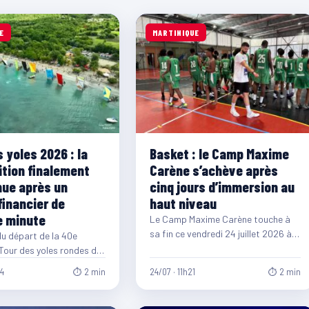
E
MARTINIQUE
 yoles 2026 : la
Basket : le Camp Maxime
tion finalement
Carène s’achève après
ue après un
cinq jours d’immersion au
financier de
haut niveau
e minute
Le Camp Maxime Carène touche à
sa fin ce vendredi 24 juillet 2026 à
 du départ de la 40e
l'Institut Martiniquais du Sport…
 Tour des yoles rondes de
, l'organisation de…
04
⏱ 2 min
24/07 · 11h21
⏱ 2 min