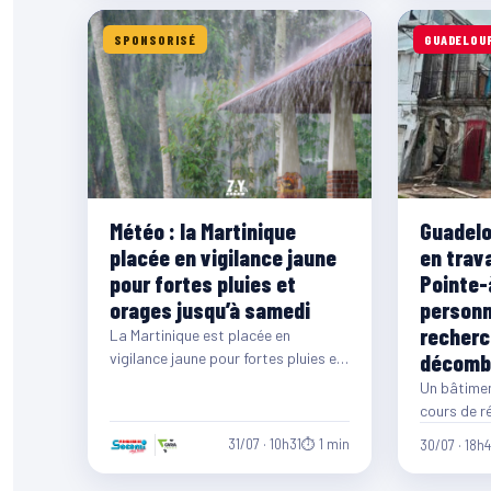
SPONSORISÉ
GUADELOU
Météo : la Martinique
Guadelo
placée en vigilance jaune
en trav
pour fortes pluies et
Pointe-
orages jusqu’à samedi
personn
recherc
La Martinique est placée en
vigilance jaune pour fortes pluies et
décomb
orages. Une dégradation
Un bâtimen
météorologique est attendue dès…
cours de r
partielleme
31/07 · 10h31
⏱ 1 min
30/07 · 18h
juillet, en