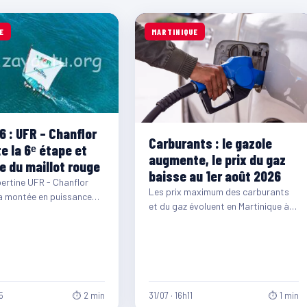
E
MARTINIQUE
6 : UFR – Chanflor
Carburants : le gazole
e la 6ᵉ étape et
augmente, le prix du gaz
e du maillot rouge
baisse au 1er août 2026
bertine UFR - Chanflor
Les prix maximum des carburants
a montée en puissance
et du gaz évoluent en Martinique à
r des Yoles Rondes 2026.…
compter du 1er août 2026. Si…
5
⏱ 2 min
31/07 · 16h11
⏱ 1 min