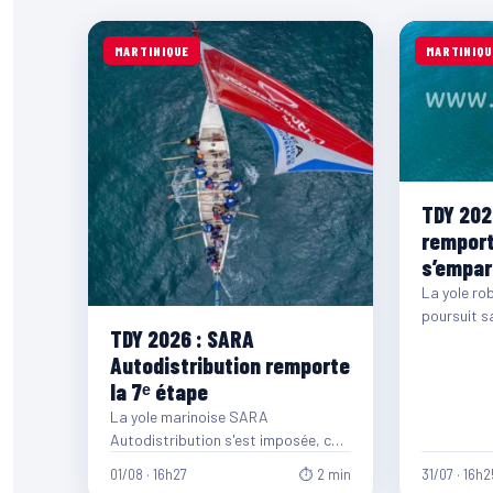
MARTINIQUE
MARTINIQU
TDY 202
remport
s’empar
La yole ro
poursuit s
TDY 2026 : SARA
sur le Tou
Autodistribution remporte
la 7ᵉ étape
La yole marinoise SARA
Autodistribution s'est imposée, ce
samedi 1ᵉʳ août, lors de la 7ᵉ étape
01/08 · 16h27
⏱ 2 min
31/07 · 16h2
de la…