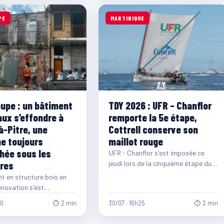
PE
MARTINIQUE
upe : un bâtiment
TDY 2026 : UFR – Chanflor
aux s’effondre à
remporte la 5e étape,
à-Pitre, une
Cottrell conserve son
e toujours
maillot rouge
hée sous les
UFR - Chanflor s'est imposée ce
res
jeudi lors de la cinquième étape du
Tour des Yoles Rondes de…
t en structure bois en
énovation s'est
nt effondré ce jeudi 30
40
⏱ 2 min
30/07 · 16h25
⏱ 2 min
 début…