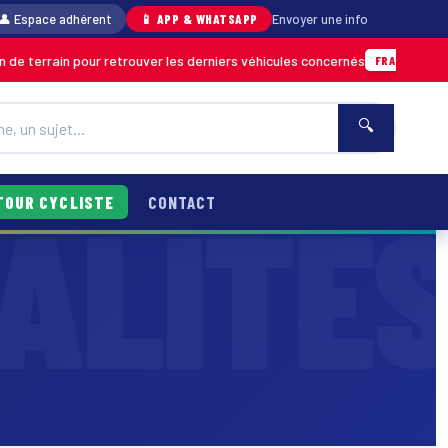
👤 Espace adhérent
📱 APP & WHATSAPP
Envoyer une info
ain pour retrouver les derniers véhicules concernés
FRANCE & INTERNATIO
🔍
TOUR CYCLISTE
CONTACT