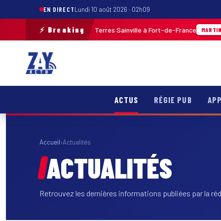
EN DIRECT
Lundi 10 août 2026 · 02h09
⚡ Breaking
essées par balles aux Terres Sainville à Fort-de-France
0
MARTINIQUE
ACTUS
RÉGIE PUB
APP
Accueil
›
Actualités
ACTUALITÉS
Retrouvez les dernières informations publiées par la ré