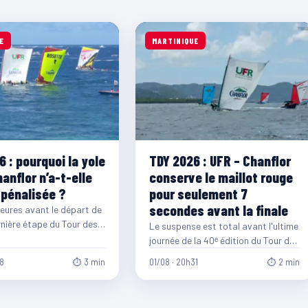
E
MARTINIQUE
 : pourquoi la yole
TDY 2026 : UFR – Chanflor
anflor n’a-t-elle
conserve le maillot rouge
 pénalisée ?
pour seulement 7
secondes avant la finale
eures avant le départ de
rnière étape du Tour des
Le suspense est total avant l'ultime
es de Martinique,…
journée de la 40ᵉ édition du Tour des
Yoles Rondes de Martinique.…
08
⏱ 3 min
01/08 · 20h31
⏱ 2 min