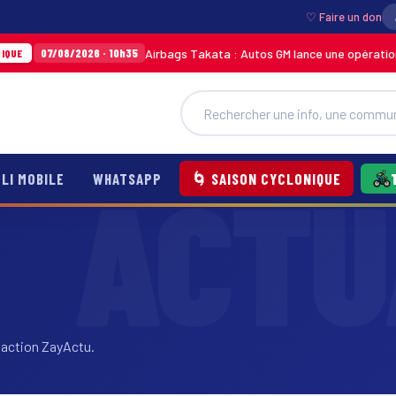
♡ Faire un don
Airbags Takata : Autos GM lance une opération de terr
7/08/2026 · 10h35
LI MOBILE
WHATSAPP
🌀 SAISON CYCLONIQUE
daction ZayActu.