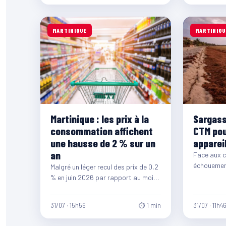
MARTINIQUE
MARTINIQU
Martinique : les prix à la
Sargass
consommation affichent
CTM pou
une hausse de 2 % sur un
appare
an
Face aux 
échouemen
Malgré un léger recul des prix de 0,2
sur le litto
% en juin 2026 par rapport au mois
Collectivit
précédent, le…
Martinique
31/07 · 15h56
⏱ 1 min
31/07 · 11h4