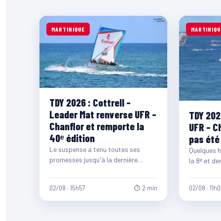
MARTINIQUE
MARTINIQU
TDY 2026 : Cottrell –
Leader Mat renverse UFR –
TDY 2026
Chanflor et remporte la
UFR – Ch
40ᵉ édition
pas été
Le suspense a tenu toutes ses
Quelques h
promesses jusqu'à la dernière
la 8ᵉ et de
minute. Au terme d'une ultime étape
Yoles Rond
spectaculaire entre…
02/08 · 15h57
⏱ 2 min
02/08 · 11h