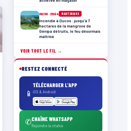
achetée en magasin
06/08 · 21h54
MARTINIQUE
Incendie à Ducos : jusqu’à 7
hectares de la mangrove de
Génipa détruits, le feu désormais
maîtrisé
VOIR TOUT LE FIL →
RESTEZ CONNECTÉ
TÉLÉCHARGER L'APP
📱
iOS & Android
CHAÎNE WHATSAPP
✆
Rejoindre la chaîne