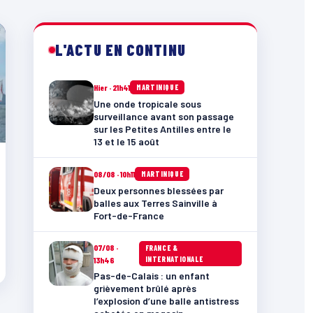
L'ACTU EN CONTINU
Hier · 21h41
MARTINIQUE
Une onde tropicale sous
surveillance avant son passage
sur les Petites Antilles entre le
13 et le 15 août
08/08 · 10h11
MARTINIQUE
Deux personnes blessées par
balles aux Terres Sainville à
Fort-de-France
07/08 ·
FRANCE &
INTERNATIONALE
13h46
Pas-de-Calais : un enfant
grièvement brûlé après
l’explosion d’une balle antistress