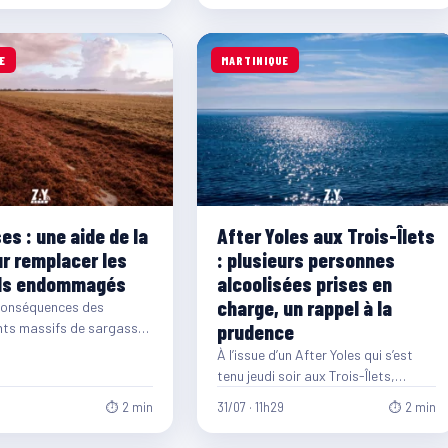
E
MARTINIQUE
es : une aide de la
After Yoles aux Trois-Îlets
r remplacer les
: plusieurs personnes
ils endommagés
alcoolisées prises en
charge, un rappel à la
conséquences des
ts massifs de sargasses
prudence
ral martiniquais, la
À l’issue d’un After Yoles qui s’est
é Territoriale de
tenu jeudi soir aux Trois-Îlets,
 (CTM)…
plusieurs personnes alcoolisées ont
6
⏱ 2 min
31/07 · 11h29
⏱ 2 min
été prises…