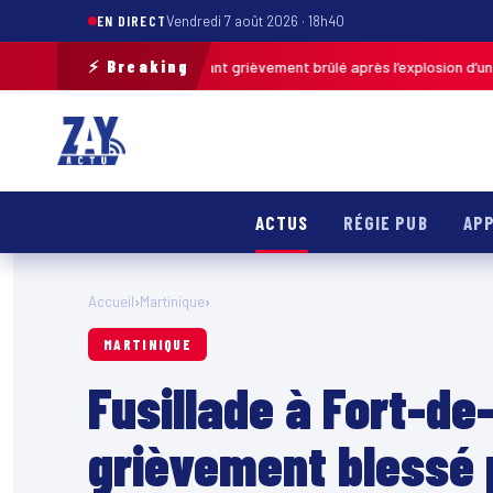
EN DIRECT
Vendredi 7 août 2026 · 18h40
⚡ Breaking
-Calais : un enfant grièvement brûlé après l’explosion d’une balle antis
ACTUS
RÉGIE PUB
APP
Accueil
›
Martinique
›
MARTINIQUE
Fusillade à Fort-d
grièvement blessé 