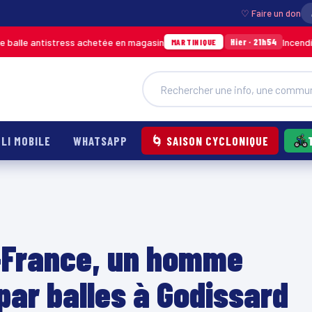
♡ Faire un don
tress achetée en magasin
Incendie à Ducos : ju
Hier · 21h54
MARTINIQUE
LI MOBILE
WHATSAPP
🌀 SAISON CYCLONIQUE
e-France, un homme
par balles à Godissard