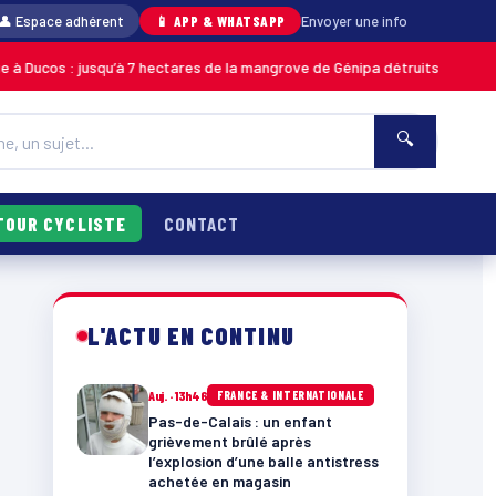
👤 Espace adhérent
📱 APP & WHATSAPP
Envoyer une info
squ’à 7 hectares de la mangrove de Génipa détruits, le feu désormais maît
🔍
TOUR CYCLISTE
CONTACT
L'ACTU EN CONTINU
Auj. · 13h46
FRANCE & INTERNATIONALE
Pas-de-Calais : un enfant
grièvement brûlé après
l’explosion d’une balle antistress
achetée en magasin