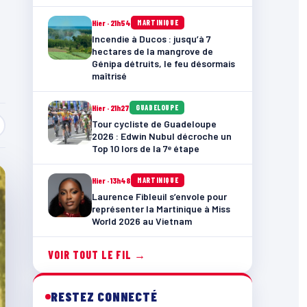
Hier · 21h54
MARTINIQUE
Incendie à Ducos : jusqu’à 7
hectares de la mangrove de
Génipa détruits, le feu désormais
maîtrisé
Hier · 21h27
GUADELOUPE
Tour cycliste de Guadeloupe
2026 : Edwin Nubul décroche un
Top 10 lors de la 7ᵉ étape
Hier · 13h48
MARTINIQUE
Laurence Fibleuil s’envole pour
représenter la Martinique à Miss
World 2026 au Vietnam
VOIR TOUT LE FIL →
RESTEZ CONNECTÉ