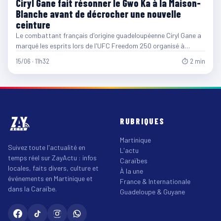
Ciryl Gane fait résonner le Gwo Ka à la Maison-
Blanche avant de décrocher une nouvelle
ceinture
Le combattant français d'origine guadeloupéenne Ciryl Gane a
marqué les esprits lors de l'UFC Freedom 250 organisé à…
15/06 · 11h32
⏱ 2 min
RUBRIQUES
Martinique
Suivez toute l'actualité en
L'actu
temps réel sur ZayActu : infos
Caraïbes
locales, faits divers, culture et
À la une
événements en Martinique et
France & Internationale
dans la Caraïbe.
Guadeloupe & Guyane