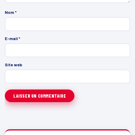
Nom
*
E-mail
*
Site web