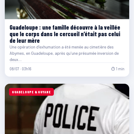
Guadeloupe : une famille découvre à la veillée
que le corps dans le cercueil n’était pas celui
de leur mère
Une opération d'exhumation a été menée au cimetière des
Abymes, en Guadeloupe, après qu'une présumée inversion de
deux…
08/07 · 03h16
⏱ 1 min
GUADELOUPE & GUYANE