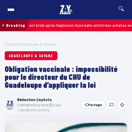
🔍
 grièvement brûlé après l’explosion d’une balle antistress achetée en magasi
⚡ Breaking
Accueil
›
Guadeloupe & Guyane
›
GUADELOUPE & GUYANE
Obligation vaccinale : impossibilité
pour le directeur du CHU de
Guadeloupe d’appliquer la loi
Rédaction ZayActu
Partager
18/09/2021 à 11h20
·
⏱ 2 min
·
18/09/2021 à 07h25