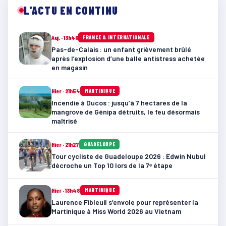
L'ACTU EN CONTINU
Auj. · 13h46
FRANCE & INTERNATIONALE
Pas-de-Calais : un enfant grièvement brûlé
après l’explosion d’une balle antistress achetée
en magasin
Hier · 21h54
MARTINIQUE
Incendie à Ducos : jusqu’à 7 hectares de la
mangrove de Génipa détruits, le feu désormais
maîtrisé
Hier · 21h27
GUADELOUPE
Tour cycliste de Guadeloupe 2026 : Edwin Nubul
décroche un Top 10 lors de la 7ᵉ étape
Hier · 13h48
MARTINIQUE
Laurence Fibleuil s’envole pour représenter la
Martinique à Miss World 2026 au Vietnam