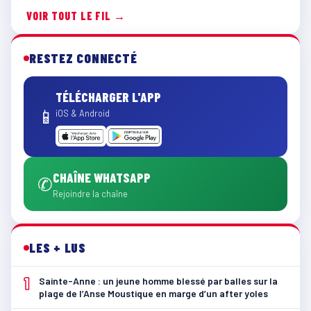
VOIR TOUT LE FIL →
RESTEZ CONNECTÉ
TÉLÉCHARGER L'APP
📱
iOS & Android
CHAÎNE WHATSAPP
✆
Rejoindre la chaîne
LES + LUS
1
Sainte-Anne : un jeune homme blessé par balles sur la
plage de l’Anse Moustique en marge d’un after yoles