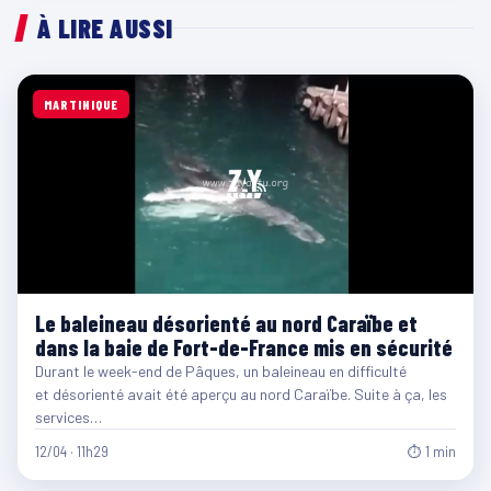
À LIRE AUSSI
MARTINIQUE
Le baleineau désorienté au nord Caraïbe et
dans la baie de Fort-de-France mis en sécurité
Durant le week-end de Pâques, un baleineau en difficulté
et désorienté avait été aperçu au nord Caraïbe. Suite à ça, les
services…
12/04 · 11h29
⏱ 1 min