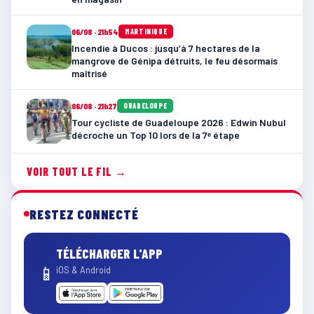
06/08 · 21h54
MARTINIQUE
Incendie à Ducos : jusqu’à 7 hectares de la
mangrove de Génipa détruits, le feu désormais
maîtrisé
06/08 · 21h27
GUADELOUPE
Tour cycliste de Guadeloupe 2026 : Edwin Nubul
décroche un Top 10 lors de la 7ᵉ étape
VOIR TOUT LE FIL →
RESTEZ CONNECTÉ
TÉLÉCHARGER L'APP
📱
iOS & Android