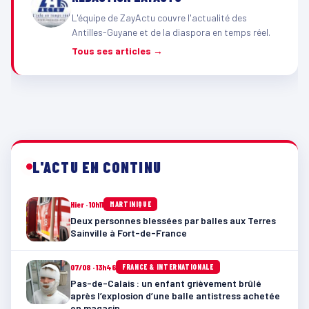
L'équipe de ZayActu couvre l'actualité des
Antilles-Guyane et de la diaspora en temps réel.
Tous ses articles →
L'ACTU EN CONTINU
Hier · 10h11
MARTINIQUE
Deux personnes blessées par balles aux Terres
Sainville à Fort-de-France
07/08 · 13h46
FRANCE & INTERNATIONALE
Pas-de-Calais : un enfant grièvement brûlé
après l’explosion d’une balle antistress achetée
en magasin