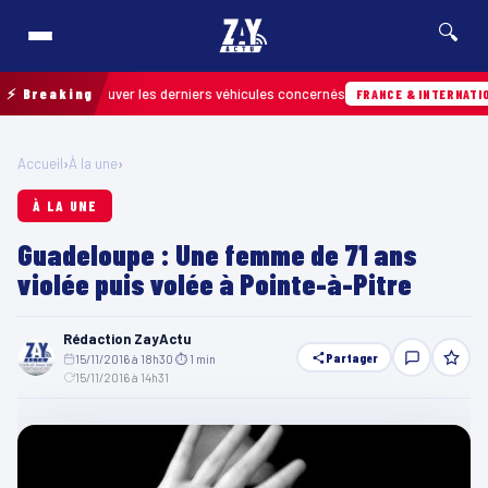
🔍
 pour retrouver les derniers véhicules concernés
⚡ Breaking
FRANCE & INTERNATIONALE
Accueil
›
À la une
›
À LA UNE
Guadeloupe : Une femme de 71 ans
violée puis volée à Pointe-à-Pitre
Rédaction ZayActu
Partager
15/11/2016 à 18h30
·
⏱ 1 min
·
15/11/2016 à 14h31