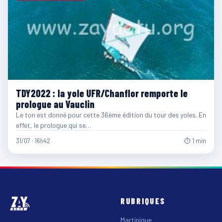
TDY2022 : la yole UFR/Chanflor remporte le
prologue au Vauclin
Le ton est donné pour cette 36ème édition du tour des yoles. En
effet, le prologue qui se…
31/07 · 16h42
⏱ 1 min
RUBRIQUES
Martinique