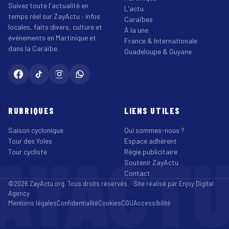
Suivez toute l'actualité en
L'actu
temps réel sur ZayActu : infos
Caraïbes
locales, faits divers, culture et
À la une
événements en Martinique et
France & Internationale
dans la Caraïbe.
Guadeloupe & Guyane
RUBRIQUES
LIENS UTILES
Saison cyclonique
Qui sommes-nous ?
Tour des Yoles
Espace adhérent
AYACT
Tour cycliste
Régie publicitaire
Soutenir ZayActu
Contact
©2026 ZayActu.org. Tous droits réservés. · Site réalisé par
Enjoy Digital
Agency
Mentions légales
Confidentialité
Cookies
CGU
Accessibilité