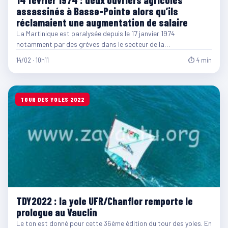
14 février 1974 : deux ouvriers agricoles
assassinés à Basse-Pointe alors qu’ils
réclamaient une augmentation de salaire
La Martinique est paralysée depuis le 17 janvier 1974
notamment par des grèves dans le secteur de la…
14/02 · 10h11
⏱ 4 min
TOUR DES YOLES 2022
TDY2022 : la yole UFR/Chanflor remporte le
prologue au Vauclin
Le ton est donné pour cette 36ème édition du tour des yoles. En