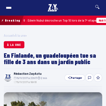
🔍
deloupe 2026 : Edwin Nubul décroche un Top 10 lors de la 7ᵉ étape
⚡ Breaking
MARTINIQU
Accueil
›
À la une
›
À LA UNE
En Finlande, un guadeloupéen tue sa
fille de 3 ans dans un jardin public
Rédaction ZayActu
Partager
15/11/2017 à 20h17
·
⏱ 2 min
·
15/11/2017 à 16h18