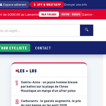
👤 Espace adhérent
📱 APP & WHATSAPP
Envoyer une info
ICAR au Lamentin
Sainte-Anne : un jeune hom
03/08 · 02h24
MARTINIQUE
🔍
TOUR CYCLISTE
CONTACT
LES + LUS
1
Sainte-Anne : un jeune homme blessé
par balles sur la plage de l’Anse
Moustique en marge d’un after yoles
2
Carburants : le gazole augmente, le prix
du gaz baisse au 1er août 2026