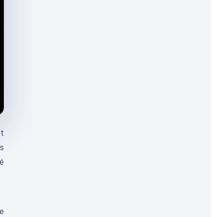
et
s
é
e