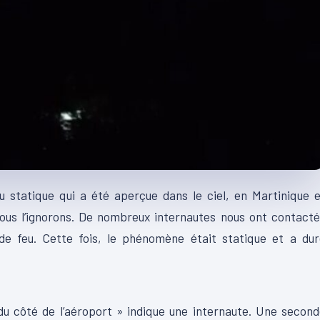
u statique qui a été aperçue dans le ciel, en Martinique 
ous l’ignorons.
De nombreux internautes nous ont contacté
de feu.
Cette fois, le phénomène était statique et a dur
00:12
du côté de l’
aéroport » indique
une internaute.
Une second