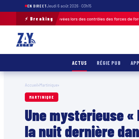
EN DIRECT
Jeudi 6 août 2026 · 03h15
⚡ Breaking
e 120 infractions relevées lors des contrôles des forces de l’ordre
MARTI
ACTUS
RÉGIE PUB
APP
Accueil
›
Martinique
›
MARTINIQUE
Une mystérieuse « 
la nuit dernière dan