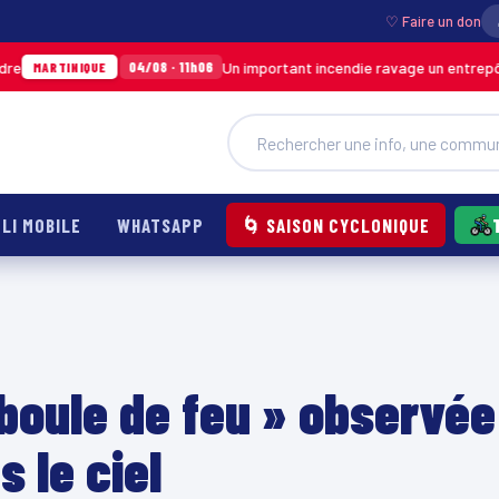
♡ Faire un don
Un important incendie ravage un entrepôt de SOD
04/08 · 11h06
NIQUE
LI MOBILE
WHATSAPP
🌀 SAISON CYCLONIQUE
boule de feu » observée
s le ciel