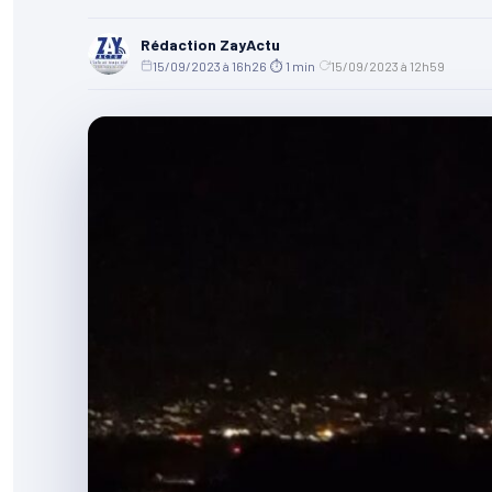
Rédaction ZayActu
15/09/2023 à 16h26
·
⏱ 1 min
·
15/09/2023 à 12h59