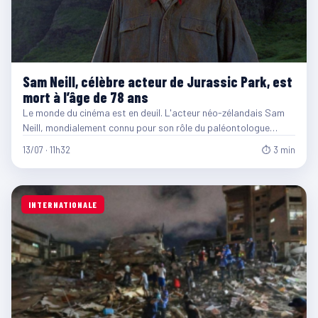
Sam Neill, célèbre acteur de Jurassic Park, est
mort à l’âge de 78 ans
Le monde du cinéma est en deuil. L'acteur néo-zélandais Sam
Neill, mondialement connu pour son rôle du paléontologue…
13/07 · 11h32
⏱ 3 min
INTERNATIONALE