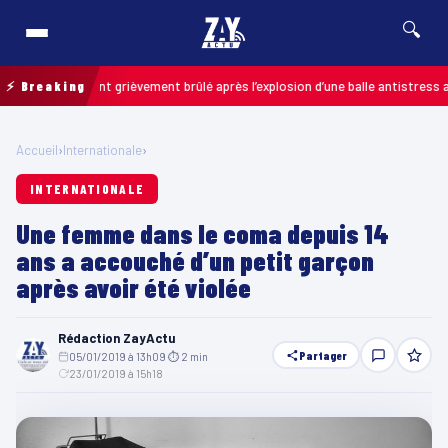
🔍
 : un enfant grièvement brûlé après l’explosion d’une balle antistress achet
⚡ Breaking
Accueil
›
Internationale
›
INTERNATIONALE
Une femme dans le coma depuis 14
ans a accouché d’un petit garçon
après avoir été violée
Rédaction ZayActu
Partager
05/01/2019 à 13h09
·
⏱ 2 min
·
23/01/2019 à 15h18