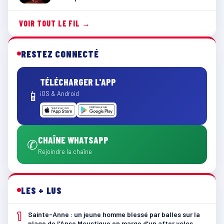
VOIR TOUT LE FIL →
RESTEZ CONNECTÉ
TÉLÉCHARGER L'APP
📱
iOS & Android
CHAÎNE WHATSAPP
✆
Rejoindre la chaîne
LES + LUS
1
Sainte-Anne : un jeune homme blessé par balles sur la
plage de l’Anse Moustique en marge d’un after yoles