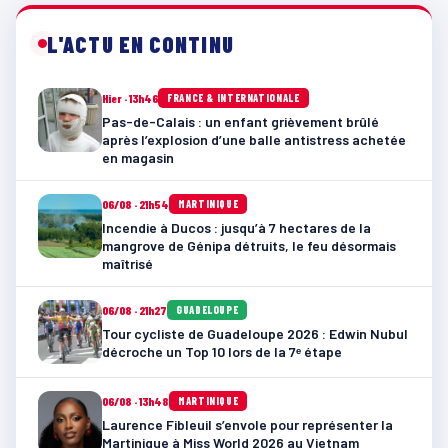
L'ACTU EN CONTINU
Hier · 13h46
FRANCE & INTERNATIONALE
Pas-de-Calais : un enfant grièvement brûlé
après l’explosion d’une balle antistress achetée
en magasin
06/08 · 21h54
MARTINIQUE
Incendie à Ducos : jusqu’à 7 hectares de la
mangrove de Génipa détruits, le feu désormais
maîtrisé
06/08 · 21h27
GUADELOUPE
Tour cycliste de Guadeloupe 2026 : Edwin Nubul
décroche un Top 10 lors de la 7ᵉ étape
06/08 · 13h48
MARTINIQUE
Laurence Fibleuil s’envole pour représenter la
Martinique à Miss World 2026 au Vietnam