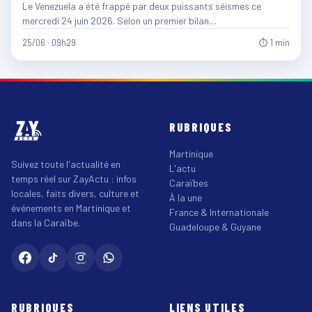
Le Venezuela a été frappé par deux puissants séismes ce
mercredi 24 juin 2026. Selon un premier bilan…
25/06 · 09h29
⏱ 1 min
RUBRIQUES
Martinique
Suivez toute l'actualité en
L'actu
temps réel sur ZayActu : infos
Caraïbes
locales, faits divers, culture et
À la une
événements en Martinique et
France & Internationale
dans la Caraïbe.
Guadeloupe & Guyane
RUBRIQUES
LIENS UTILES