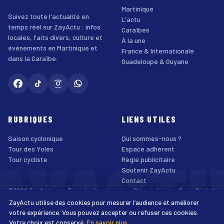
Martinique
Suivez toute l'actualité en
L'actu
temps réel sur ZayActu : infos
Caraïbes
locales, faits divers, culture et
À la une
événements en Martinique et
France & Internationale
dans la Caraïbe.
Guadeloupe & Guyane
RUBRIQUES
LIENS UTILES
Saison cyclonique
Qui sommes-nous ?
AYACT
Tour des Yoles
Espace adhérent
Tour cycliste
Régie publicitaire
Soutenir ZayActu
Contact
©2026 ZayActu.org. Tous droits réservés. · Site réalisé par
Enjoy Digital
Agency
ZayActu utilise des cookies pour mesurer l’audience et améliorer
↑
Mentions légales
Confidentialité
Cookies
CGU
Accessibilité
votre expérience. Vous pouvez accepter ou refuser ces cookies.
Votre choix est conservé.
En savoir plus