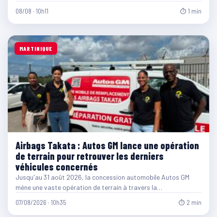
08/08 · 10h11
⏱ 1 min
MARTINIQUE
Airbags Takata : Autos GM lance une opération
de terrain pour retrouver les derniers
véhicules concernés
Jusqu'au 31 août 2026, la concession automobile Autos GM
mène une vaste opération de terrain à travers la…
07/08/2026 · 10h35
⏱ 2 min