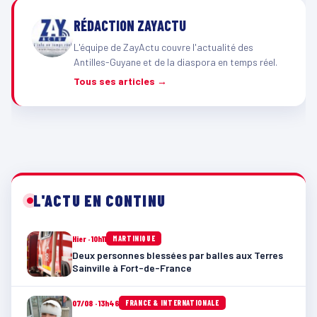
RÉDACTION ZAYACTU
L'équipe de ZayActu couvre l'actualité des
Antilles-Guyane et de la diaspora en temps réel.
Tous ses articles →
L'ACTU EN CONTINU
Hier · 10h11
MARTINIQUE
Deux personnes blessées par balles aux Terres
Sainville à Fort-de-France
07/08 · 13h46
FRANCE & INTERNATIONALE