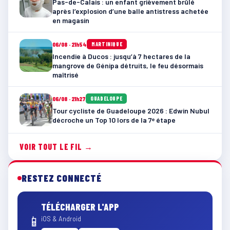
Pas-de-Calais : un enfant grièvement brûlé
après l’explosion d’une balle antistress achetée
en magasin
06/08 · 21h54
MARTINIQUE
Incendie à Ducos : jusqu’à 7 hectares de la
mangrove de Génipa détruits, le feu désormais
maîtrisé
06/08 · 21h27
GUADELOUPE
Tour cycliste de Guadeloupe 2026 : Edwin Nubul
décroche un Top 10 lors de la 7ᵉ étape
VOIR TOUT LE FIL →
RESTEZ CONNECTÉ
TÉLÉCHARGER L'APP
📱
iOS & Android