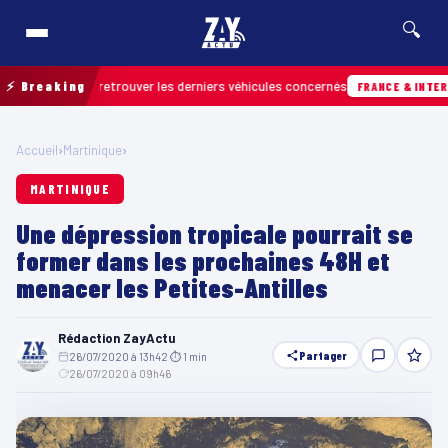
🔍
rain pour retrouver les derniers véhicules concernés
⚡ Breaking
FRANCE & INTERNATION
Accueil
›
Martinique
›
MARTINIQUE
Une dépression tropicale pourrait se
former dans les prochaines 48H et
menacer les Petites-Antilles
Rédaction ZayActu
Partager
26/07/2020 à 13h42
·
⏱ 1 min
·
26/07/2020 à 09h46