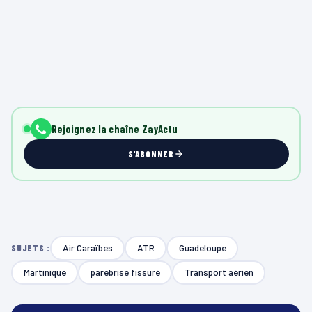
Rejoignez la chaîne ZayActu
S'ABONNER
Air Caraïbes
ATR
Guadeloupe
SUJETS :
Martinique
parebrise fissuré
Transport aérien