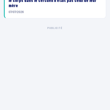
le corps dans le cercueil n’était pas celui de leur
mère
07/07/2026
PUBLICITÉ