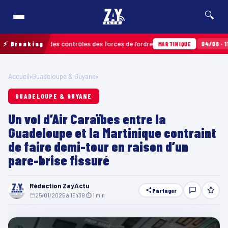
🔍
ées lors des contrôles des forces de l’ordre
⚡ Breaking
04/08 · 11h06
Un
MARTINIQUE
Accueil
›
Guadeloupe & Guyane
›
GUADELOUPE & GUYANE
Un vol d’Air Caraïbes entre la
Guadeloupe et la Martinique contraint
de faire demi-tour en raison d’un
pare-brise fissuré
Rédaction ZayActu
Partager
25/01/2025 à 15h38
·
⏱ 1 min