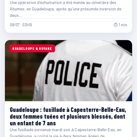
Une opération d'exhumation a été menée au cimetière des
Abymes, en Guadeloupe, après qu'une présumée inversion de
deux…
08/07 · 03h16
⏱ 1 min
GUADELOUPE & GUYANE
Guadeloupe : fusillade à Capesterre-Belle-Eau,
deux femmes tuées et plusieurs blessés, dont
un enfant de 7 ans
Une fusillade survenue mardi soir à Capesterre-Belle-Eau, en
Guadeloupe, a coûté la vie à deux femmes âgées de…