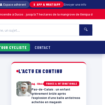
👤 Espace adhérent
📱 APP & WHATSAPP
Envoyer une info
cos : jusqu’à 7 hectares de la mangrove de Génipa détruits, le feu désorm
🔍
TOUR CYCLISTE
CONTACT
L'ACTU EN CONTINU
Auj. · 13h46
FRANCE & INTERNATIONALE
Pas-de-Calais : un enfant
grièvement brûlé après
l’explosion d’une balle antistress
achetée en magasin