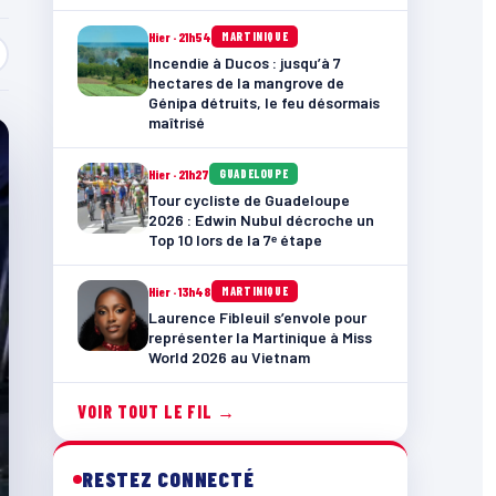
Hier · 21h54
MARTINIQUE
Incendie à Ducos : jusqu’à 7
hectares de la mangrove de
Génipa détruits, le feu désormais
maîtrisé
Hier · 21h27
GUADELOUPE
Tour cycliste de Guadeloupe
2026 : Edwin Nubul décroche un
Top 10 lors de la 7ᵉ étape
Hier · 13h48
MARTINIQUE
Laurence Fibleuil s’envole pour
représenter la Martinique à Miss
World 2026 au Vietnam
VOIR TOUT LE FIL →
RESTEZ CONNECTÉ