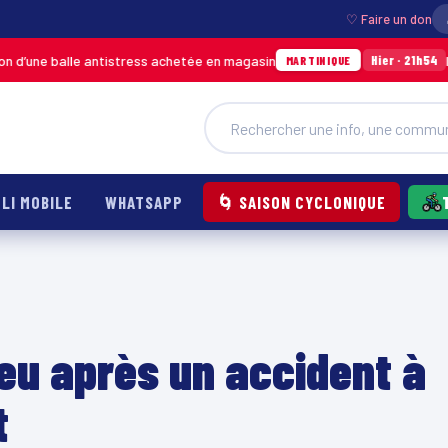
♡ Faire un don
le antistress achetée en magasin
Incendie à Du
Hier · 21h54
MARTINIQUE
LI MOBILE
WHATSAPP
🌀 SAISON CYCLONIQUE
eu après un accident à
t