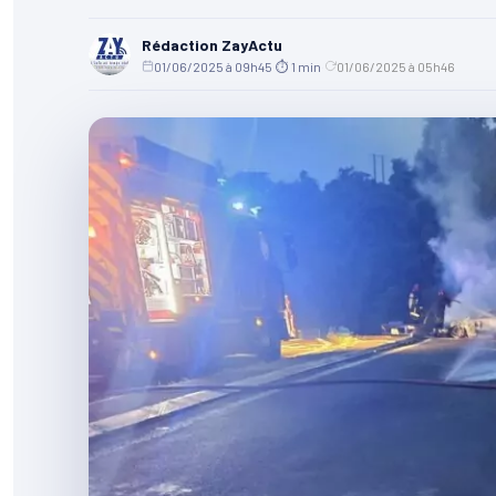
Rédaction ZayActu
01/06/2025 à 09h45
·
⏱ 1 min
·
01/06/2025 à 05h46