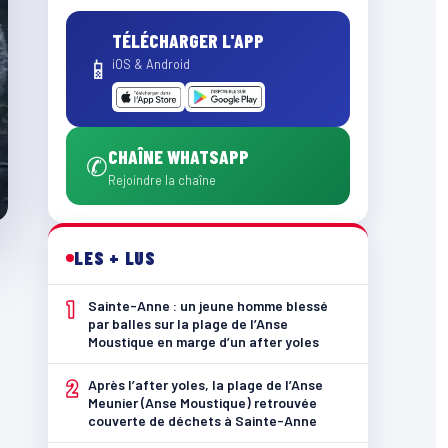
TÉLÉCHARGER L'APP
📱
iOS & Android
CHAÎNE WHATSAPP
✆
Rejoindre la chaîne
LES + LUS
1
Sainte-Anne : un jeune homme blessé
par balles sur la plage de l’Anse
Moustique en marge d’un after yoles
2
Après l’after yoles, la plage de l’Anse
Meunier (Anse Moustique) retrouvée
couverte de déchets à Sainte-Anne