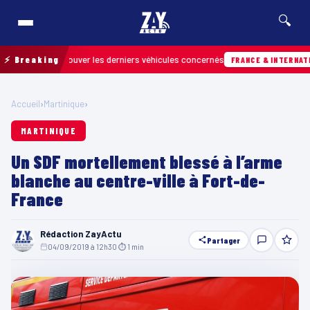
🔍
 pour retrouver les derniers véhicules concernés
⚡ Breaking
FRANCE & INTERNATIONALE
Accueil
›
Martinique
›
MARTINIQUE
Un SDF mortellement blessé à l’arme
blanche au centre-ville à Fort-de-
France
Rédaction ZayActu
Partager
04/09/2019 à 12h30
·
⏱ 1 min