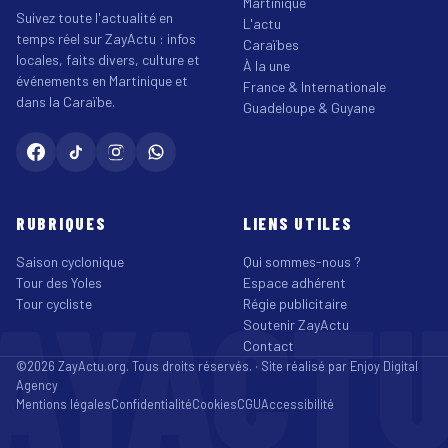
Martinique
Suivez toute l'actualité en
L'actu
temps réel sur ZayActu : infos
Caraïbes
locales, faits divers, culture et
À la une
événements en Martinique et
France & Internationale
dans la Caraïbe.
Guadeloupe & Guyane
RUBRIQUES
LIENS UTILES
Saison cyclonique
Qui sommes-nous ?
Tour des Yoles
Espace adhérent
AYACT
Tour cycliste
Régie publicitaire
Soutenir ZayActu
Contact
©2026 ZayActu.org. Tous droits réservés. · Site réalisé par
Enjoy Digital
Agency
Mentions légales
Confidentialité
Cookies
CGU
Accessibilité