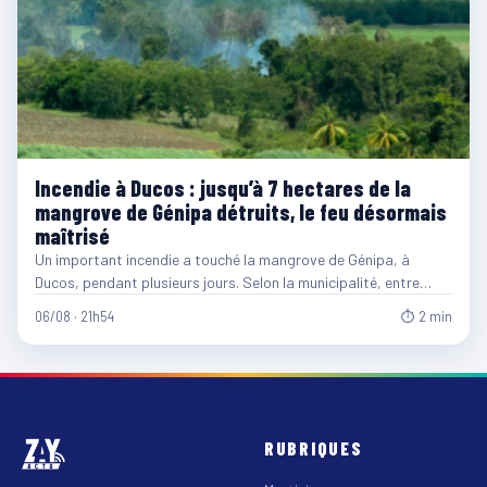
Incendie à Ducos : jusqu’à 7 hectares de la
mangrove de Génipa détruits, le feu désormais
maîtrisé
Un important incendie a touché la mangrove de Génipa, à
Ducos, pendant plusieurs jours. Selon la municipalité, entre…
06/08 · 21h54
⏱ 2 min
RUBRIQUES