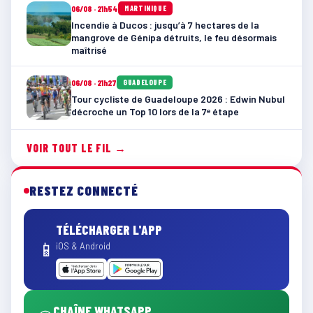
06/08 · 21h54
MARTINIQUE
Incendie à Ducos : jusqu’à 7 hectares de la
mangrove de Génipa détruits, le feu désormais
maîtrisé
06/08 · 21h27
GUADELOUPE
Tour cycliste de Guadeloupe 2026 : Edwin Nubul
décroche un Top 10 lors de la 7ᵉ étape
VOIR TOUT LE FIL →
RESTEZ CONNECTÉ
TÉLÉCHARGER L'APP
📱
iOS & Android
CHAÎNE WHATSAPP