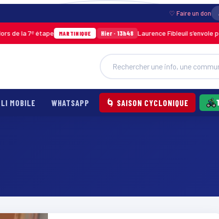
♡ Faire un don
la 7ᵉ étape
Laurence Fibleuil s’envole pour re
Hier · 13h48
MARTINIQUE
LI MOBILE
WHATSAPP
🌀 SAISON CYCLONIQUE