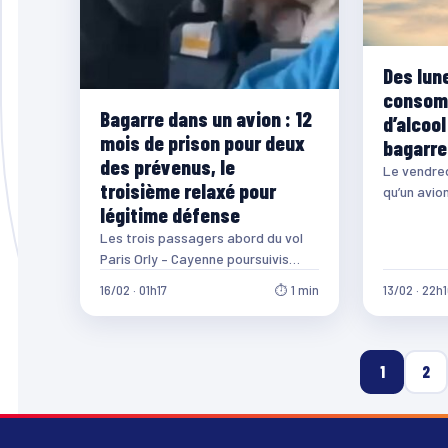
Des lun
consom
Bagarre dans un avion : 12
d’alcool 
mois de prison pour deux
bagarre 
des prévenus, le
Le vendred
troisième relaxé pour
qu’un avio
légitime défense
Caraïbes re
Cayenne e
Les trois passagers abord du vol
Paris Orly – Cayenne poursuivis
pour « violences aggravées » ont
16/02 · 01h17
⏱ 1 min
13/02 · 22h
été…
1
2