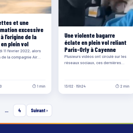
ettes et une
mation excessive
Une violente bagarre
à l’origine de la
éclate en plein vol reliant
en plein vol
Paris-Orly à Cayenne
i 11 février 2022, alors
Plusieurs vidéos ont circulé sur les
n de la compagnie Air
réseaux sociaux, ces dernières
lit Paris-Orly et
heures. Elles montraient plusieurs
n Guyane,…
personnes se bagarrant dans…
10
⏱ 1 min
13/02 · 15h24
⏱ 2 min
…
4
Suivant ›