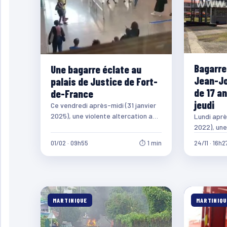
Bagarre
Une bagarre éclate au
Jean-Jo
palais de Justice de Fort-
de 17 a
de-France
jeudi
Ce vendredi après-midi (31 janvier
2025), une violente altercation a
Lundi aprè
éclaté au sein du palais de Justice
2022), une
de…
a été vict
01/02 · 09h55
⏱ 1 min
24/11 · 16h2
cardiaque
MARTINIQUE
MARTINIQU