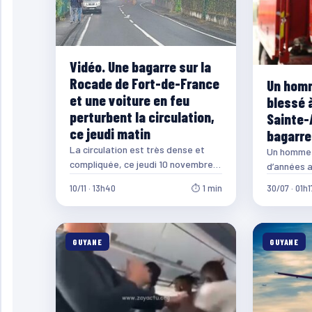
Vidéo. Une bagarre sur la
Rocade de Fort-de-France
Un hom
et une voiture en feu
blessé 
perturbent la circulation,
Sainte-
ce jeudi matin
bagarre
La circulation est très dense et
Un homme 
compliquée, ce jeudi 10 novembre
d’années 
2022 et la pluie qui concerne
blessé à l
10/11 · 13h40
⏱ 1 min
30/07 · 01h1
notre…
vendredi so
GUYANE
GUYANE