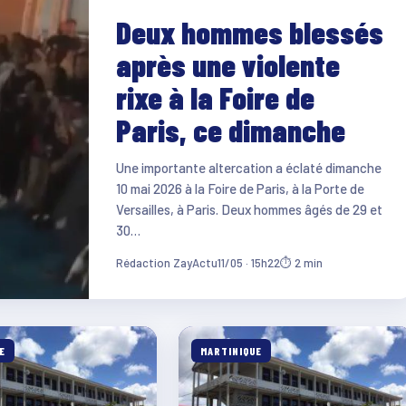
Deux hommes blessés
après une violente
rixe à la Foire de
Paris, ce dimanche
Une importante altercation a éclaté dimanche
10 mai 2026 à la Foire de Paris, à la Porte de
Versailles, à Paris. Deux hommes âgés de 29 et
30…
Rédaction ZayActu
11/05 · 15h22
⏱ 2 min
E
MARTINIQUE