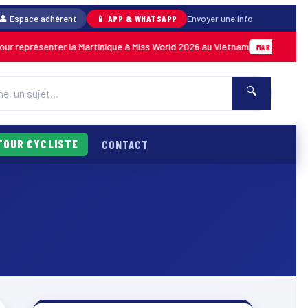
👤 Espace adhérent
📱 APP & WHATSAPP
Envoyer une info
présenter la Martinique à Miss World 2026 au Vietnam
05/08
MARTINIQUE
🔍
TOUR CYCLISTE
CONTACT