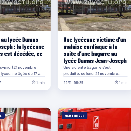
 au lycée Dumas
Une lycéenne victime d’un
seph : la lycéenne
malaise cardiaque à la
ns est décédée, ce
suite d’une bagarre au
lycée Dumas Jean-Joseph
s-midi (21 novembre
Une violente bagarre s’est
 lycéenne âgée de 17 ans
produite, ce lundi 21 novembre
ime d’un malaise
2022, au lycée Dumas Jean-
7
⏱ 1 min
22/11 · 16h25
⏱ 1 min
 après une…
Joseph à Fort-de-France entre
deux…
E
MARTINIQUE