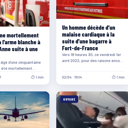
Un homme décède d’un
malaise cardiaque à la
me mortellement
suite d’une bagarre à
à l’arme blanche à
Fort-de-France
Anne suite à une
Vers 18 heures 30, ce vendredi 1er
avril 2022, pour des raisons encore
âgé d’une cinquantaine
inconnues, une bagarre éclate
a été mortellement
entre…
’arme blanche, ce
7
⏱ 1 min
02/04 · 11h14
⏱ 1 min
ir (29 juillet…
GUYANE