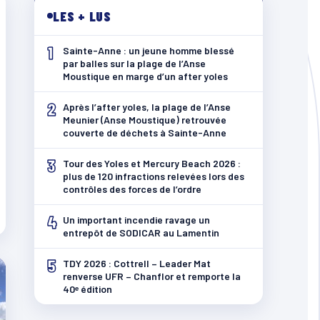
LES + LUS
1
Sainte-Anne : un jeune homme blessé
par balles sur la plage de l’Anse
Moustique en marge d’un after yoles
2
Après l’after yoles, la plage de l’Anse
Meunier (Anse Moustique) retrouvée
couverte de déchets à Sainte-Anne
3
Tour des Yoles et Mercury Beach 2026 :
plus de 120 infractions relevées lors des
contrôles des forces de l’ordre
4
Un important incendie ravage un
entrepôt de SODICAR au Lamentin
5
TDY 2026 : Cottrell – Leader Mat
renverse UFR – Chanflor et remporte la
40ᵉ édition