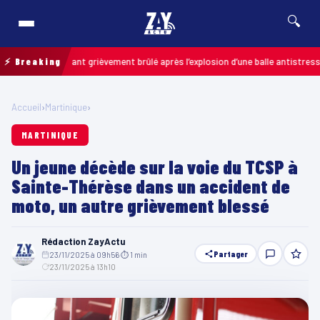
🔍
s : un enfant grièvement brûlé après l’explosion d’une balle antistress ache
⚡ Breaking
Accueil
›
Martinique
›
MARTINIQUE
Un jeune décède sur la voie du TCSP à
Sainte-Thérèse dans un accident de
moto, un autre grièvement blessé
Rédaction ZayActu
Partager
23/11/2025 à 09h56
·
⏱ 1 min
·
23/11/2025 à 13h10