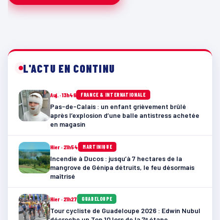
L'ACTU EN CONTINU
Auj. · 13h46
FRANCE & INTERNATIONALE
Pas-de-Calais : un enfant grièvement brûlé
après l’explosion d’une balle antistress achetée
en magasin
Hier · 21h54
MARTINIQUE
Incendie à Ducos : jusqu’à 7 hectares de la
mangrove de Génipa détruits, le feu désormais
maîtrisé
Hier · 21h27
GUADELOUPE
Tour cycliste de Guadeloupe 2026 : Edwin Nubul
décroche un Top 10 lors de la 7ᵉ étape