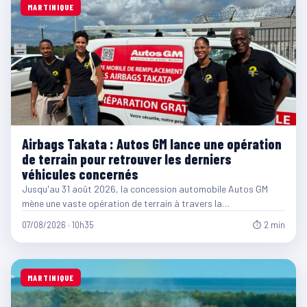
MARTINIQUE
Airbags Takata : Autos GM lance une opération
de terrain pour retrouver les derniers
véhicules concernés
Jusqu'au 31 août 2026, la concession automobile Autos GM
mène une vaste opération de terrain à travers la…
07/08/2026 · 10h35
⏱ 2 min
MARTINIQUE