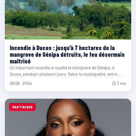
Incendie à Ducos : jusqu’à 7 hectares de la
mangrove de Génipa détruits, le feu désormais
maîtrisé
Un important incendie a touché la mangrove de Génipa, à
Ducos, pendant plusieurs jours. Selon la municipalité, entre…
06/08 · 21h54
⏱ 2 min
MARTINIQUE