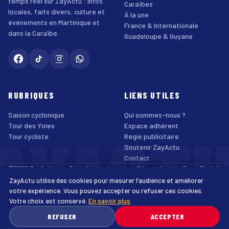
temps réel sur ZayActu : infos
Caraïbes
locales, faits divers, culture et
À la une
événements en Martinique et
France & Internationale
dans la Caraïbe.
Guadeloupe & Guyane
RUBRIQUES
LIENS UTILES
Saison cyclonique
Qui sommes-nous ?
AYACT
Tour des Yoles
Espace adhérent
Tour cycliste
Régie publicitaire
Soutenir ZayActu
Contact
©2026 ZayActu.org. Tous droits réservés. · Site réalisé par
Enjoy Digital
Agency
ZayActu utilise des cookies pour mesurer l’audience et améliorer
↑
Mentions légales
Confidentialité
Cookies
CGU
Accessibilité
votre expérience. Vous pouvez accepter ou refuser ces cookies.
Votre choix est conservé.
En savoir plus
♿
REFUSER
ACCEPTER