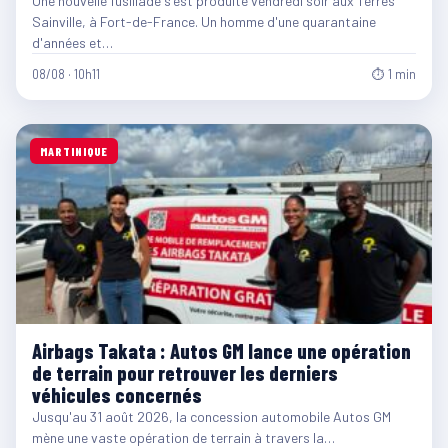
Une nouvelle fusillade s'est produite vendredi soir aux Terres
Sainville, à Fort-de-France. Un homme d'une quarantaine
d'années et…
08/08 · 10h11
⏱ 1 min
MARTINIQUE
Airbags Takata : Autos GM lance une opération
de terrain pour retrouver les derniers
véhicules concernés
Jusqu'au 31 août 2026, la concession automobile Autos GM
mène une vaste opération de terrain à travers la…