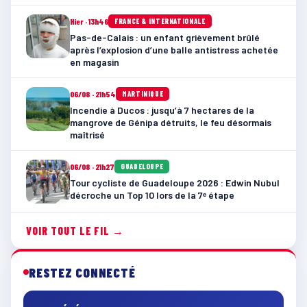
Hier · 13h46
FRANCE & INTERNATIONALE
Pas-de-Calais : un enfant grièvement brûlé
après l’explosion d’une balle antistress achetée
en magasin
06/08 · 21h54
MARTINIQUE
Incendie à Ducos : jusqu’à 7 hectares de la
mangrove de Génipa détruits, le feu désormais
maîtrisé
06/08 · 21h27
GUADELOUPE
Tour cycliste de Guadeloupe 2026 : Edwin Nubul
décroche un Top 10 lors de la 7ᵉ étape
VOIR TOUT LE FIL →
RESTEZ CONNECTÉ