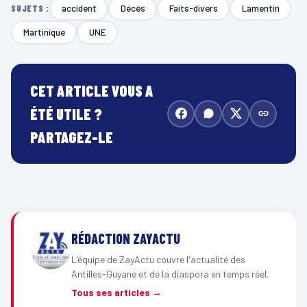
accident
Décès
Faits-divers
Lamentin
SUJETS :
Martinique
UNE
CET ARTICLE VOUS A
ÉTÉ UTILE ?
PARTAGEZ-LE
RÉDACTION ZAYACTU
L'équipe de ZayActu couvre l'actualité des
Antilles-Guyane et de la diaspora en temps réel.
Tous ses articles →