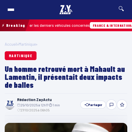
🔍
r retrouver les derniers véhicules concernés
⚡ Breaking
H
FRANCE & INTERNATIONALE
Accueil
›
Martinique
›
MARTINIQUE
Un homme retrouvé mort à Mahault au
Lamentin, il présentait deux impacts
de balles
Rédaction ZayActu
Partager
25/10/2025 à 12h17
·
⏱ 1 min
·
27/10/2025 à 06h05