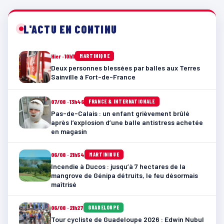
L'ACTU EN CONTINU
Hier · 10h11
MARTINIQUE
Deux personnes blessées par balles aux Terres
Sainville à Fort-de-France
07/08 · 13h46
FRANCE & INTERNATIONALE
Pas-de-Calais : un enfant grièvement brûlé
après l’explosion d’une balle antistress achetée
en magasin
06/08 · 21h54
MARTINIQUE
Incendie à Ducos : jusqu’à 7 hectares de la
mangrove de Génipa détruits, le feu désormais
maîtrisé
06/08 · 21h27
GUADELOUPE
Tour cycliste de Guadeloupe 2026 : Edwin Nubul