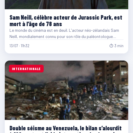
Sam Neill, célèbre acteur de Jurassic Park, est
mort à l’âge de 78 ans
Le monde du cinéma est en deuil. L'acteur néo-zélandais Sam
Neill, mondialement connu pour son rôle du paléontologue…
13/07 · 11h32
⏱ 3 min
INTERNATIONALE
Double séisme au Venezuela, le bilan s’alourdit