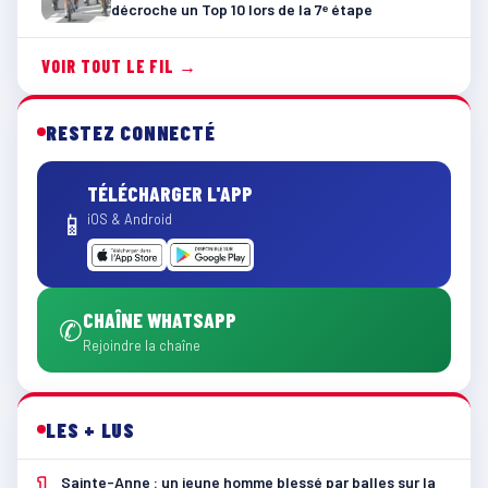
décroche un Top 10 lors de la 7ᵉ étape
VOIR TOUT LE FIL →
RESTEZ CONNECTÉ
TÉLÉCHARGER L'APP
📱
iOS & Android
CHAÎNE WHATSAPP
✆
Rejoindre la chaîne
LES + LUS
1
Sainte-Anne : un jeune homme blessé par balles sur la