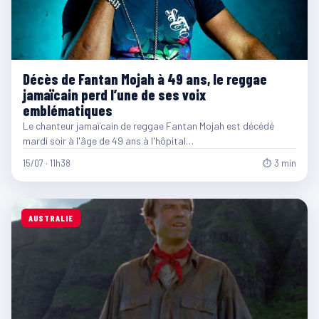
Décès de Fantan Mojah à 49 ans, le reggae
jamaïcain perd l’une de ses voix
emblématiques
Le chanteur jamaïcain de reggae Fantan Mojah est décédé
mardi soir à l'âge de 49 ans à l'hôpital…
15/07 · 11h38
⏱ 3 min
AUSTRALIE