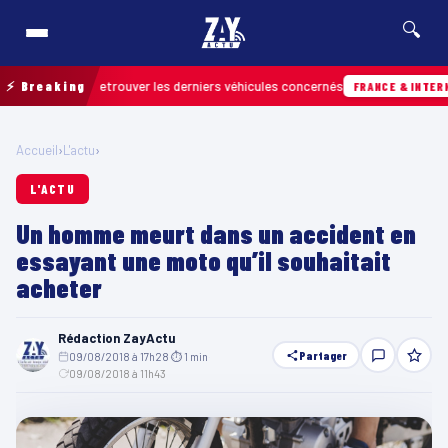
🔍
ain pour retrouver les derniers véhicules concernés
⚡ Breaking
FRANCE & INTERNATION
Accueil
›
L'actu
›
L'ACTU
Un homme meurt dans un accident en
essayant une moto qu’il souhaitait
acheter
Rédaction ZayActu
Partager
09/08/2018 à 17h28
·
⏱ 1 min
·
09/08/2018 à 11h43