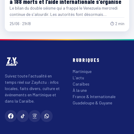
à 188 morts et l’aide internationale s’organise
Le bilan du double séisme qui a frappé le Venezuela mercredi
continue de s'alourdir. Les autorités font désormais…
25/06 · 21h18
⏱ 2 min
RUBRIQUES
Martinique
Suivez toute l'actualité en
L'actu
temps réel sur ZayActu : infos
Caraïbes
locales, faits divers, culture et
À la une
événements en Martinique et
France & Internationale
dans la Caraïbe.
Guadeloupe & Guyane