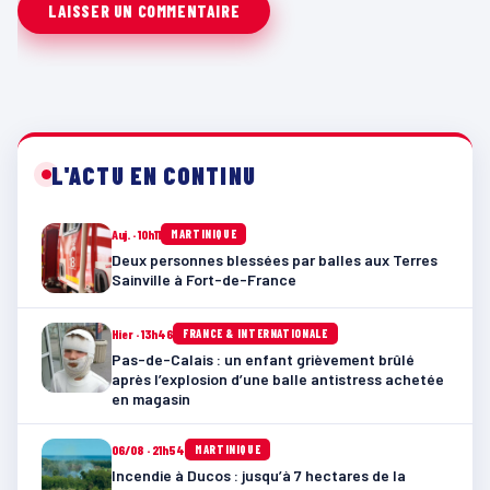
L'ACTU EN CONTINU
Auj. · 10h11
MARTINIQUE
Deux personnes blessées par balles aux Terres
Sainville à Fort-de-France
Hier · 13h46
FRANCE & INTERNATIONALE
Pas-de-Calais : un enfant grièvement brûlé
après l’explosion d’une balle antistress achetée
en magasin
06/08 · 21h54
MARTINIQUE
Incendie à Ducos : jusqu’à 7 hectares de la