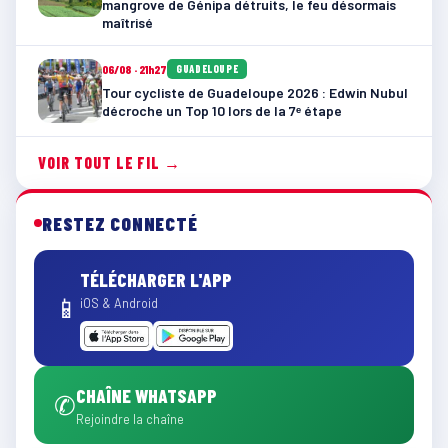
mangrove de Génipa détruits, le feu désormais
maîtrisé
06/08 · 21h27
GUADELOUPE
Tour cycliste de Guadeloupe 2026 : Edwin Nubul
décroche un Top 10 lors de la 7ᵉ étape
VOIR TOUT LE FIL →
RESTEZ CONNECTÉ
TÉLÉCHARGER L'APP
📱
iOS & Android
CHAÎNE WHATSAPP
✆
Rejoindre la chaîne