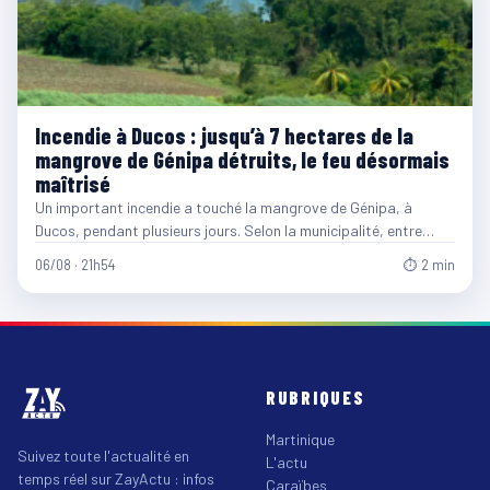
Incendie à Ducos : jusqu’à 7 hectares de la
mangrove de Génipa détruits, le feu désormais
maîtrisé
Un important incendie a touché la mangrove de Génipa, à
Ducos, pendant plusieurs jours. Selon la municipalité, entre…
06/08 · 21h54
⏱ 2 min
RUBRIQUES
Martinique
Suivez toute l'actualité en
L'actu
temps réel sur ZayActu : infos
Caraïbes