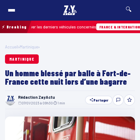
🔍
ur retrouver les derniers véhicules concernés
⚡ Breaking
FRANCE & INTERNATIONALE
Accueil
›
Martinique
›
MARTINIQUE
Un homme blessé par balle à Fort-de-
France cette nuit lors d’une bagarre
Rédaction ZayActu
Partager
07/01/2023 à 09h30
·
⏱ 1 min