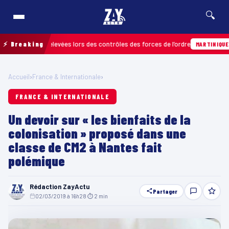
🔍
fractions relevées lors des contrôles des forces de l’ordre
⚡ Breaking
04
MARTINIQUE
Accueil
›
France & Internationale
›
FRANCE & INTERNATIONALE
Un devoir sur « les bienfaits de la
colonisation » proposé dans une
classe de CM2 à Nantes fait
polémique
Rédaction ZayActu
Partager
02/03/2019 à 16h28
·
⏱ 2 min