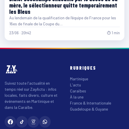
mère, le sélectionneur quitte temporairement
les Bleus
Au lendemain de la qualification de l’équipe de France pour les
16es de finale de la Coupe du…
23/06 · 20h42
⏱ 1 min
RUBRIQUES
Martinique
Suivez toute l'actualité en
L'actu
temps réel sur ZayActu : infos
Caraïbes
locales, faits divers, culture et
À la une
événements en Martinique et
France & Internationale
dans la Caraïbe.
Guadeloupe & Guyane