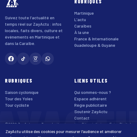
RUBRIQUES
Martinique
Suivez toute l'actualité en
L'actu
temps réel sur ZayActu : infos
Caraïbes
locales, faits divers, culture et
À la une
événements en Martinique et
France & Internationale
dans la Caraïbe.
Guadeloupe & Guyane
RUBRIQUES
LIENS UTILES
Saison cyclonique
Qui sommes-nous ?
AYACT
Tour des Yoles
Espace adhérent
Tour cycliste
Régie publicitaire
Soutenir ZayActu
Contact
©2026 ZayActu.org. Tous droits réservés. · Site réalisé par
Enjoy Digital
Agency
ZayActu utilise des cookies pour mesurer l’audience et améliorer
↑
Mentions légales
Confidentialité
Cookies
CGU
Accessibilité