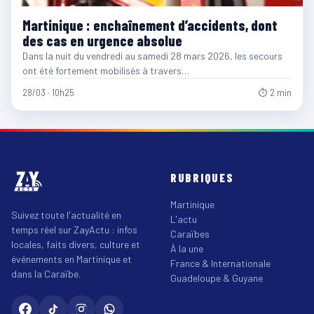
Martinique : enchaînement d’accidents, dont
des cas en urgence absolue
Dans la nuit du vendredi au samedi 28 mars 2026, les secours
ont été fortement mobilisés à travers…
28/03 · 10h25
⏱ 2 min
RUBRIQUES
Martinique
Suivez toute l'actualité en
L'actu
temps réel sur ZayActu : infos
Caraïbes
locales, faits divers, culture et
À la une
événements en Martinique et
France & Internationale
dans la Caraïbe.
Guadeloupe & Guyane