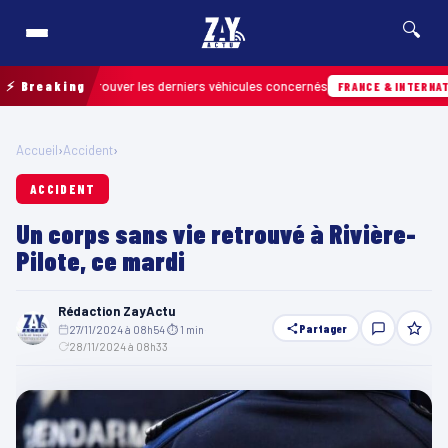
🔍
n pour retrouver les derniers véhicules concernés
⚡ Breaking
FRANCE & INTERNATIONAL
Accueil
›
Accident
›
ACCIDENT
Un corps sans vie retrouvé à Rivière-
Pilote, ce mardi
Rédaction ZayActu
Partager
27/11/2024 à 08h54
·
⏱ 1 min
·
28/11/2024 à 08h33