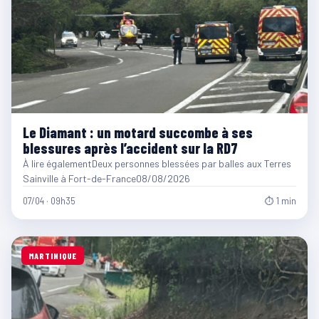
Le Diamant : un motard succombe à ses
blessures après l’accident sur la RD7
À lire égalementDeux personnes blessées par balles aux Terres
Sainville à Fort-de-France08/08/2026
07/04 · 09h35
⏱ 1 min
MARTINIQUE