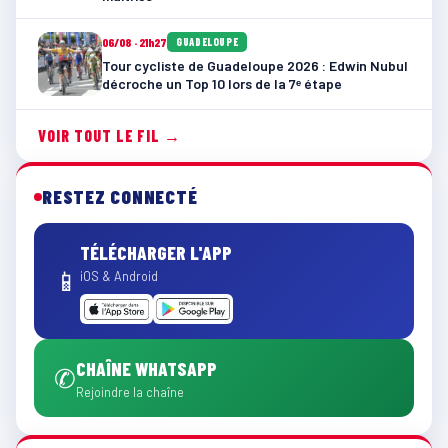
06/08 · 21h27
GUADELOUPE
Tour cycliste de Guadeloupe 2026 : Edwin Nubul
décroche un Top 10 lors de la 7ᵉ étape
VOIR TOUT LE FIL →
RESTEZ CONNECTÉ
TÉLÉCHARGER L'APP
📱
iOS & Android
CHAÎNE WHATSAPP
✆
Rejoindre la chaîne