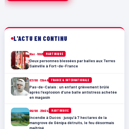
L'ACTU EN CONTINU
Hier · 10h11
MARTINIQUE
Deux personnes blessées par balles aux Terres
Sainville à Fort-de-France
07/08 · 13h46
FRANCE & INTERNATIONALE
Pas-de-Calais : un enfant grièvement brûlé
après l’explosion d’une balle antistress achetée
en magasin
06/08 · 21h54
MARTINIQUE
Incendie à Ducos : jusqu’à 7 hectares de la
mangrove de Génipa détruits, le feu désormais
maîtrisé