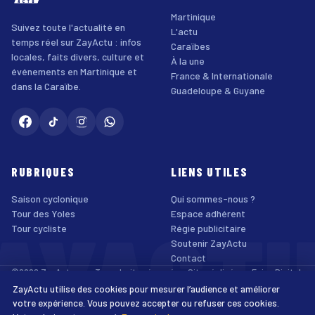
Martinique
Suivez toute l'actualité en
L'actu
temps réel sur ZayActu : infos
Caraïbes
locales, faits divers, culture et
À la une
événements en Martinique et
France & Internationale
dans la Caraïbe.
Guadeloupe & Guyane
RUBRIQUES
LIENS UTILES
Saison cyclonique
Qui sommes-nous ?
AYACT
Tour des Yoles
Espace adhérent
Tour cycliste
Régie publicitaire
Soutenir ZayActu
Contact
©2026 ZayActu.org. Tous droits réservés. · Site réalisé par
Enjoy Digital
Agency
ZayActu utilise des cookies pour mesurer l’audience et améliorer
↑
Mentions légales
Confidentialité
Cookies
CGU
Accessibilité
votre expérience. Vous pouvez accepter ou refuser ces cookies.